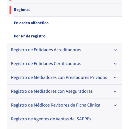
Regional
En orden alfabético
Por N° de registro
Registro de Entidades Acreditadoras
Registro de Entidades Certificadoras
En orden alfabético
Por N° de registro
Registro de Mediadores con Prestadores Privados
Por orden alfabético
Regional
Por N° de registro
Registro de Mediadores con Aseguradoras
Por orden alfabético
Por N° de registro
Registro de Médicos Revisores de Ficha Clínica
Regional
Por profesión
Por orden alfabético
Registro de Agentes de Ventas de ISAPREs
Regional