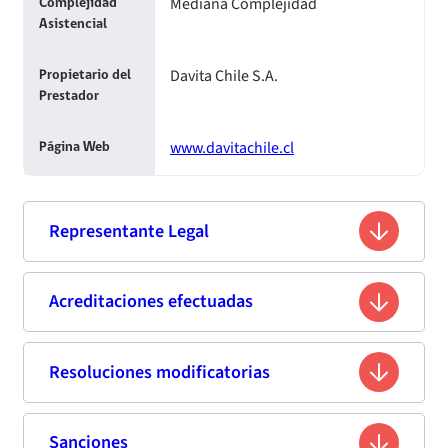
Mediana Complejidad
Complejidad
Asistencial
Davita Chile S.A.
Propietario del
Prestador
www.davitachile.cl
Página Web
Representante Legal
Rodrigo Ignacio Fernández Vásquez
Acreditaciones efectuadas
Nombre
16.018.315-2
Rut
Resoluciones modificatorias
Segunda acreditación
No Disponible
Profesión
Fecha
Resolución
Vigencia de
Estándar de
Sanciones
Fecha de
Titulo
Resumen
Enlace