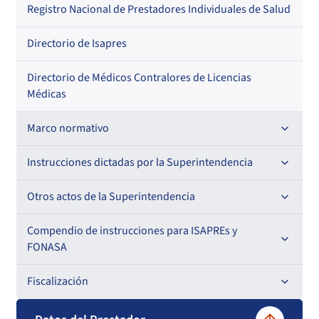
Regional
Por profesión
Por orden alfabético
Registro Nacional de Prestadores Individuales de Salud
Por especialidad
Directorio de Isapres
Directorio de Médicos Contralores de Licencias
Médicas
Marco normativo
Leyes
Instrucciones dictadas por la Superintendencia
Decretos con Fuerza de Ley
Para ISAPREs y FONASA
Otros actos de la Superintendencia
Decretos
Para Prestadores Institucionales
Antecedentes preparatorios de normas que afecten a
Compendio de instrucciones para ISAPREs y
Circulares
EMT Ley N° 20.416
FONASA
Oficios
Resoluciones
Para Entidades Acreditadoras
Circulares
Comisión Evaluadora de Licitaciones Públicas
Compendio Beneficios
Fiscalización
Resoluciones
Circulares internas
Para Entidades Certificadoras
Circulares
Convenios de colaboración
Compendio de Archivos Maestros
Informes de fiscalización