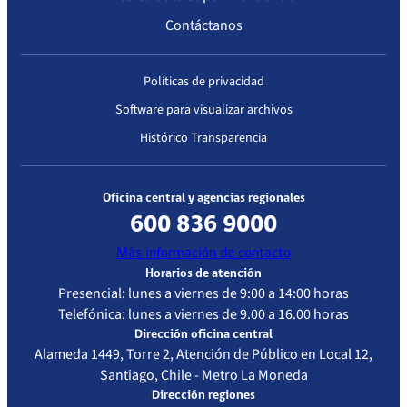
17-08-
Resolución
Modifíquese
Contáctanos
2023
Exenta IP
las
N° 3777
inscripciones
que
Políticas de privacidad
mantengan en
Software para visualizar archivos
el Registro
Público de
Histórico Transparencia
Prestadores
Institucionales
de Salud, los
Oficina central y agencias regionales
Prestadores
600 836 9000
Institucionales
Más información de contacto
que
Horarios de atención
pertenezcan a
Presencial: lunes a viernes de 9:00 a 14:00 horas
la sociedad
Telefónica: lunes a viernes de 9.00 a 16.00 horas
Nephrocare
Dirección oficina central
Chile S.A., a
Alameda 1449, Torre 2, Atención de Público en Local 12,
causa de
Santiago, Chile - Metro La Moneda
cambio de
Dirección regiones