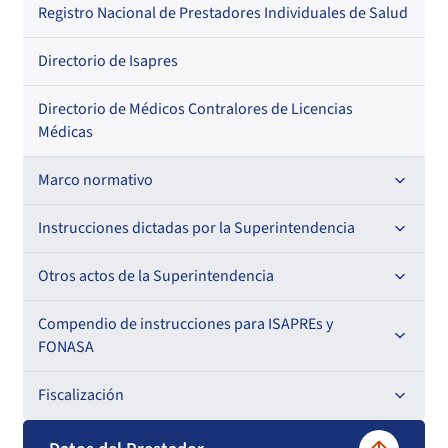
Regional
Por profesión
Por orden alfabético
Registro Nacional de Prestadores Individuales de Salud
Por especialidad
Directorio de Isapres
Directorio de Médicos Contralores de Licencias
Médicas
Marco normativo
Leyes
Instrucciones dictadas por la Superintendencia
Decretos con Fuerza de Ley
Para ISAPREs y FONASA
Otros actos de la Superintendencia
Decretos
Para Prestadores Institucionales
Antecedentes preparatorios de normas que afecten a
Compendio de instrucciones para ISAPREs y
Circulares
EMT Ley N° 20.416
FONASA
Oficios
Resoluciones
Para Entidades Acreditadoras
Circulares
Comisión Evaluadora de Licitaciones Públicas
Compendio Beneficios
Fiscalización
Resoluciones
Circulares internas
Para Entidades Certificadoras
Circulares
Convenios de colaboración
Compendio de Archivos Maestros
Informes de fiscalización