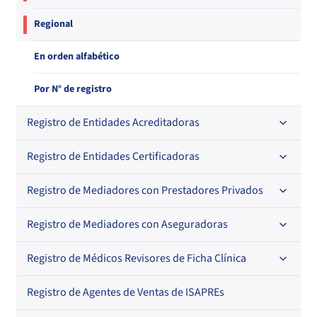
Regional
En orden alfabético
Por N° de registro
Registro de Entidades Acreditadoras
Registro de Entidades Certificadoras
En orden alfabético
Por N° de registro
Registro de Mediadores con Prestadores Privados
Por orden alfabético
Regional
Por N° de registro
Registro de Mediadores con Aseguradoras
Por orden alfabético
Por N° de registro
Registro de Médicos Revisores de Ficha Clínica
Regional
Por profesión
Por orden alfabético
Registro de Agentes de Ventas de ISAPREs
Regional