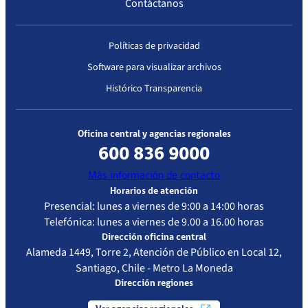
Contáctanos
2023
Exenta IP
las
N° 3777
inscripciones
que
Políticas de privacidad
mantengan en
Software para visualizar archivos
el Registro
Público de
Histórico Transparencia
Prestadores
Institucionales
de Salud, los
Oficina central y agencias regionales
Prestadores
600 836 9000
Institucionales
Más información de contacto
que
Horarios de atención
pertenezcan a
Presencial: lunes a viernes de 9:00 a 14:00 horas
la sociedad
Telefónica: lunes a viernes de 9.00 a 16.00 horas
Nephrocare
Dirección oficina central
Chile S.A., a
Alameda 1449, Torre 2, Atención de Público en Local 12,
causa de
Santiago, Chile - Metro La Moneda
cambio de
Dirección regiones
representante