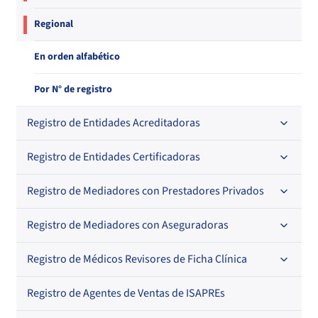
Regional
En orden alfabético
Por N° de registro
Registro de Entidades Acreditadoras
Registro de Entidades Certificadoras
En orden alfabético
Por N° de registro
Registro de Mediadores con Prestadores Privados
Por orden alfabético
Regional
Por N° de registro
Registro de Mediadores con Aseguradoras
Por orden alfabético
Por N° de registro
Registro de Médicos Revisores de Ficha Clínica
Regional
Por profesión
Por orden alfabético
Registro de Agentes de Ventas de ISAPREs
Regional