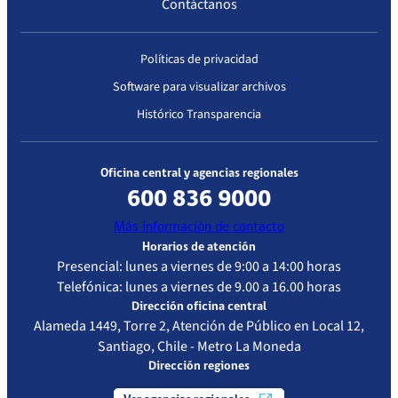
Contáctanos
2023
Exenta IP
las
N° 3777
inscripciones
que
Políticas de privacidad
mantengan en
Software para visualizar archivos
el Registro
Público de
Histórico Transparencia
Prestadores
Institucionales
de Salud, los
Oficina central y agencias regionales
Prestadores
600 836 9000
Institucionales
Más información de contacto
que
Horarios de atención
pertenezcan a
Presencial: lunes a viernes de 9:00 a 14:00 horas
la sociedad
Telefónica: lunes a viernes de 9.00 a 16.00 horas
Nephrocare
Dirección oficina central
Chile S.A., a
Alameda 1449, Torre 2, Atención de Público en Local 12,
causa de
Santiago, Chile - Metro La Moneda
cambio de
Dirección regiones
representante