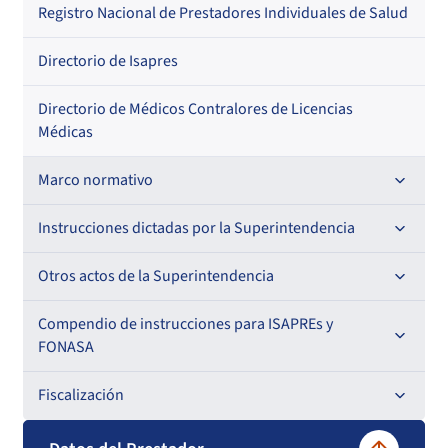
Regional
Por profesión
Por orden alfabético
Registro Nacional de Prestadores Individuales de Salud
Por especialidad
Directorio de Isapres
Directorio de Médicos Contralores de Licencias
Médicas
Marco normativo
Leyes
Instrucciones dictadas por la Superintendencia
Decretos con Fuerza de Ley
Para ISAPREs y FONASA
Otros actos de la Superintendencia
Decretos
Para Prestadores Institucionales
Antecedentes preparatorios de normas que afecten a
Compendio de instrucciones para ISAPREs y
Circulares
EMT Ley N° 20.416
FONASA
Oficios
Resoluciones
Para Entidades Acreditadoras
Circulares
Comisión Evaluadora de Licitaciones Públicas
Compendio Beneficios
Fiscalización
Resoluciones
Circulares internas
Para Entidades Certificadoras
Circulares
Convenios de colaboración
Compendio de Archivos Maestros
Informes de fiscalización