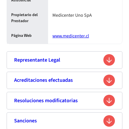
Asistencial
Medicenter Uno SpA
Propietario del
Prestador
www.medicenter.cl
Página Web
Representante Legal
Jorge de la Carrera de la Barrera
Acreditaciones efectuadas
Nombre
10.150.035-7
Rut
Resoluciones modificatorias
Segunda acreditación
Ingeniero
Profesión
Fecha
Resolución
Vigencia de
Estándar de
Sanciones
Fecha de publicación
Titulo
Resumen
Enlace
Avenida Vitacura 2939, Piso 26, Vitacura,
Resolución
la
Acreditación
Domicilio