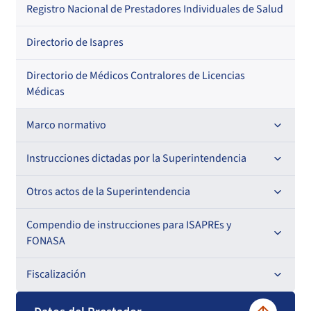
Regional
Por profesión
Por orden alfabético
Registro Nacional de Prestadores Individuales de Salud
Por especialidad
Directorio de Isapres
Directorio de Médicos Contralores de Licencias
Médicas
Marco normativo
Leyes
Instrucciones dictadas por la Superintendencia
Decretos con Fuerza de Ley
Para ISAPREs y FONASA
Otros actos de la Superintendencia
Decretos
Para Prestadores Institucionales
Antecedentes preparatorios de normas que afecten a
Compendio de instrucciones para ISAPREs y
Circulares
EMT Ley N° 20.416
FONASA
Oficios
Resoluciones
Para Entidades Acreditadoras
Circulares
Comisión Evaluadora de Licitaciones Públicas
Compendio Beneficios
Fiscalización
Resoluciones
Circulares internas
Para Entidades Certificadoras
Circulares
Convenios de colaboración
Compendio de Archivos Maestros
Informes de fiscalización