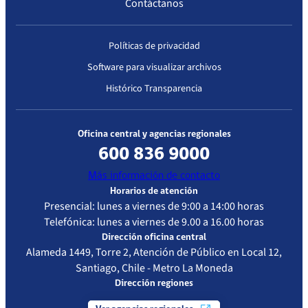
Contáctanos
obligación de
informar sobre el
derecho a las
Políticas de privacidad
Garantías
Software para visualizar archivos
Explícitas en
Salud (GES),
Histórico Transparencia
mediante el uso y
completo llenado
del «Formulario
Oficina central y agencias regionales
de Constancia de
600 836 9000
Información al
Más información de contacto
Paciente GES», a
Horarios de atención
las personas a
Presencial: lunes a viernes de 9:00 a 14:00 horas
quienes se les ha
Telefónica: lunes a viernes de 9.00 a 16.00 horas
confirmado
Dirección oficina central
alguno de los
Alameda 1449, Torre 2, Atención de Público en Local 12,
problemas de
Santiago, Chile - Metro La Moneda
salud contenidos
Dirección regiones
en las GES.