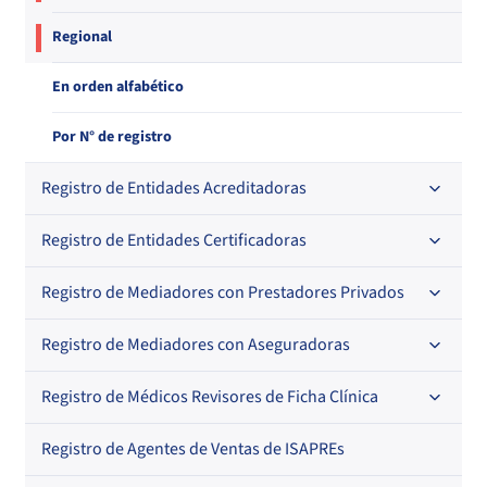
Regional
En orden alfabético
Por N° de registro
Registro de Entidades Acreditadoras
Registro de Entidades Certificadoras
En orden alfabético
Por N° de registro
Registro de Mediadores con Prestadores Privados
Por orden alfabético
Regional
Por N° de registro
Registro de Mediadores con Aseguradoras
Por orden alfabético
Por N° de registro
Registro de Médicos Revisores de Ficha Clínica
Regional
Por profesión
Por orden alfabético
Registro de Agentes de Ventas de ISAPREs
Regional