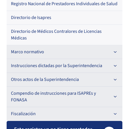
Regional
Por profesión
Por orden alfabético
Registro Nacional de Prestadores Individuales de Salud
Por especialidad
Directorio de Isapres
Directorio de Médicos Contralores de Licencias
Médicas
Marco normativo
Leyes
Instrucciones dictadas por la Superintendencia
Decretos con Fuerza de Ley
Para ISAPREs y FONASA
Otros actos de la Superintendencia
Decretos
Para Prestadores Institucionales
Antecedentes preparatorios de normas que afecten a
Compendio de instrucciones para ISAPREs y
Circulares
EMT Ley N° 20.416
FONASA
Oficios
Resoluciones
Para Entidades Acreditadoras
Circulares
Comisión Evaluadora de Licitaciones Públicas
Compendio Beneficios
Fiscalización
Resoluciones
Circulares internas
Para Entidades Certificadoras
Circulares
Convenios de colaboración
Compendio de Archivos Maestros
Informes de fiscalización