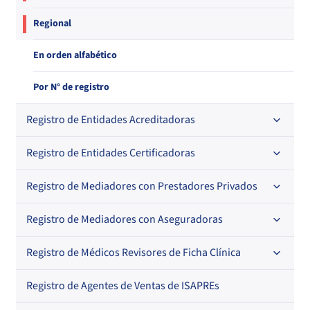
Regional
En orden alfabético
Por N° de registro
Registro de Entidades Acreditadoras
Registro de Entidades Certificadoras
En orden alfabético
Por N° de registro
Registro de Mediadores con Prestadores Privados
Por orden alfabético
Regional
Por N° de registro
Registro de Mediadores con Aseguradoras
Por orden alfabético
Por N° de registro
Registro de Médicos Revisores de Ficha Clínica
Regional
Por profesión
Por orden alfabético
Registro de Agentes de Ventas de ISAPREs
Regional