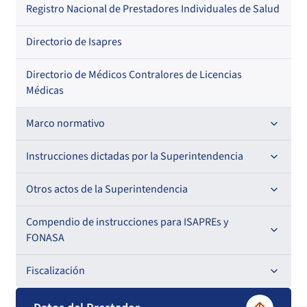
Regional
Por profesión
Por orden alfabético
Registro Nacional de Prestadores Individuales de Salud
Por especialidad
Directorio de Isapres
Directorio de Médicos Contralores de Licencias
Médicas
Marco normativo
Leyes
Instrucciones dictadas por la Superintendencia
Decretos con Fuerza de Ley
Para ISAPREs y FONASA
Otros actos de la Superintendencia
Decretos
Para Prestadores Institucionales
Antecedentes preparatorios de normas que afecten a
Compendio de instrucciones para ISAPREs y
Circulares
EMT Ley N° 20.416
FONASA
Oficios
Resoluciones
Para Entidades Acreditadoras
Circulares
Comisión Evaluadora de Licitaciones Públicas
Compendio Beneficios
Fiscalización
Resoluciones
Circulares internas
Para Entidades Certificadoras
Circulares
Convenios de colaboración
Compendio de Archivos Maestros
Informes de fiscalización