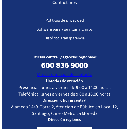
Contáctanos
Primera acreditación
Políticas de privacidad
Fecha
Resolución
Vigencia de
Estándar de
Software para visualizar archivos
Resolución
la
Acreditación
acreditación
Evaluado
Histórico Transparencia
25/05/2016
Resolución
25/05/2019
Laboratorios
Exenta
Clínicos –
Oficina central y agencias regionales
IP/N° 832
Mediana
600 836 9000
Complejidad
Más información de contacto
Horarios de atención
Presencial: lunes a viernes de 9:00 a 14:00 horas
Telefónica: lunes a viernes de 9.00 a 16.00 horas
Dirección oficina central
Alameda 1449, Torre 2, Atención de Público en Local 12,
Santiago, Chile - Metro La Moneda
Dirección regiones