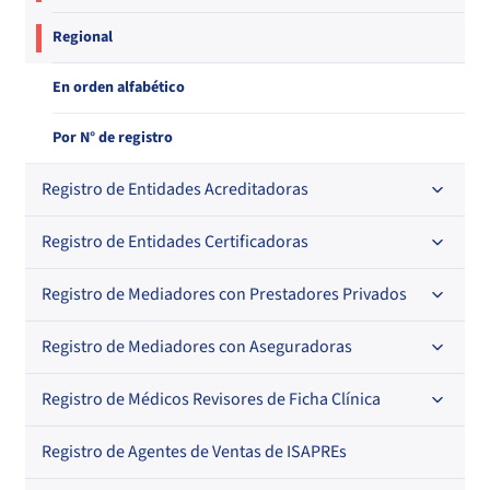
Regional
En orden alfabético
Por N° de registro
Registro de Entidades Acreditadoras
Registro de Entidades Certificadoras
En orden alfabético
Por N° de registro
Registro de Mediadores con Prestadores Privados
Por orden alfabético
Regional
Por N° de registro
Registro de Mediadores con Aseguradoras
Por orden alfabético
Por N° de registro
Registro de Médicos Revisores de Ficha Clínica
Regional
Por profesión
Por orden alfabético
Registro de Agentes de Ventas de ISAPREs
Regional