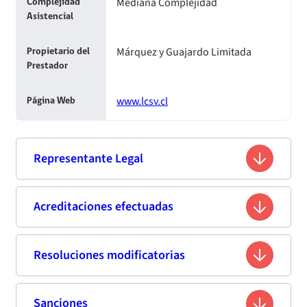
Mediana Complejidad
Complejidad
Asistencial
Márquez y Guajardo Limitada
Propietario del
Prestador
www.lcsv.cl
Página Web
Representante Legal
Pedro Patricio Santos Guajardo
Acreditaciones efectuadas
Nombre
Araneda
Resoluciones modificatorias
Primera acreditación
7.660.546-7
Rut
Tecnólogo Médico
Profesión
Fecha
Resolución
Vigencia de
Estándar de
Sanciones
Fecha de publicación
Titulo
Resumen
Enlace