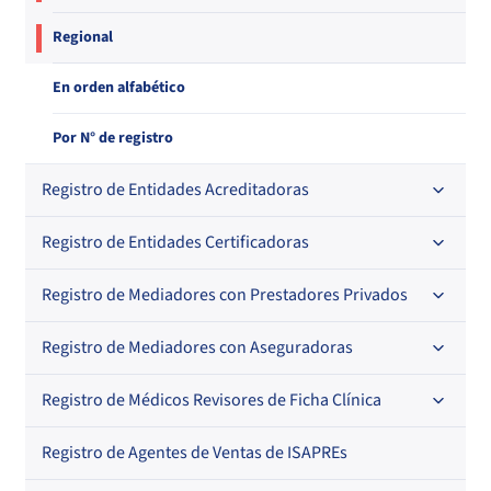
Regional
En orden alfabético
Por N° de registro
Registro de Entidades Acreditadoras
Registro de Entidades Certificadoras
En orden alfabético
Por N° de registro
Registro de Mediadores con Prestadores Privados
Por orden alfabético
Regional
Por N° de registro
Registro de Mediadores con Aseguradoras
Por orden alfabético
Por N° de registro
Registro de Médicos Revisores de Ficha Clínica
Regional
Por profesión
Por orden alfabético
Registro de Agentes de Ventas de ISAPREs
Regional