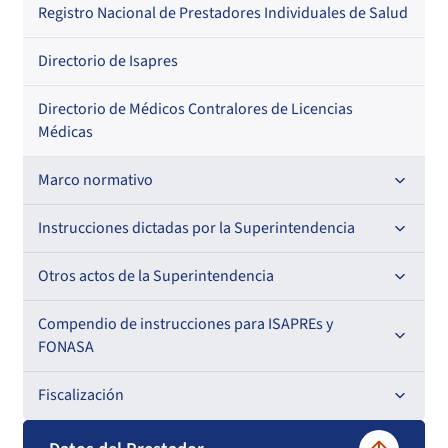
Regional
Por profesión
Por orden alfabético
Registro Nacional de Prestadores Individuales de Salud
Por especialidad
Directorio de Isapres
Directorio de Médicos Contralores de Licencias
Médicas
Marco normativo
Leyes
Instrucciones dictadas por la Superintendencia
Decretos con Fuerza de Ley
Para ISAPREs y FONASA
Otros actos de la Superintendencia
Decretos
Para Prestadores Institucionales
Antecedentes preparatorios de normas que afecten a
Compendio de instrucciones para ISAPREs y
Circulares
EMT Ley N° 20.416
FONASA
Oficios
Resoluciones
Para Entidades Acreditadoras
Circulares
Comisión Evaluadora de Licitaciones Públicas
Compendio Beneficios
Fiscalización
Resoluciones
Circulares internas
Para Entidades Certificadoras
Circulares
Convenios de colaboración
Compendio de Archivos Maestros
Informes de fiscalización