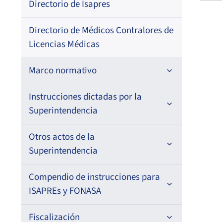
Directorio de Isapres
–
Fech
Corr
22-
Directorio de Médicos Contralores de
Licencias Médicas
–
Marco normativo
Leyes
Instrucciones dictadas por la
Superintendencia
Decretos con Fuerza de Ley
Para ISAPREs y FONASA
Otros actos de la
Decretos
Superintendencia
Para Prestadores Institucionales
Circulares
Resoluciones
Antecedentes preparatorios de
Compendio de instrucciones para
Oficios
Para Entidades Acreditadoras
Circulares
normas que afecten a EMT Ley N°
ISAPREs y FONASA
20.416
Resoluciones
Circulares internas
Para Entidades Certificadoras
Circulares
Compendio Beneficios
Fiscalización