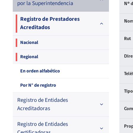
por la Superintendencia
N° d
Registro de Prestadores
Nom
Acreditados
Rut
Nacional
Regional
Dir
En orden alfabético
Telé
Por N° de registro
Tipo
Registro de Entidades
Acreditadoras
Comp
Registro de Entidades
En orden alfabético
Prop
Certificadoras