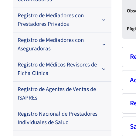
Por N° de registro
Obs
Registro de Mediadores con
Por orden alfabético
Regional
Prestadores Privados
Por N° de registro
Pág
Registro de Mediadores con
Por orden alfabético
Aseguradoras
Por N° de registro
R
Registro de Médicos Revisores de
Regional
Por profesión
Ficha Clínica
A
Por orden alfabético
Nom
Regional
Registro de Agentes de Ventas de
Regional
Por profesión
Rut
ISAPREs
R
Por orden alfabético
Pri
Registro Nacional de Prestadores
Prof
Por especialidad
Individuales de Salud
S
Fech
Fec
Dom
Res