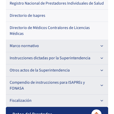
Regional
Por profesión
Por orden alfabético
Registro Nacional de Prestadores Individuales de Salud
Por especialidad
Directorio de Isapres
Directorio de Médicos Contralores de Licencias
Médicas
Marco normativo
Leyes
Instrucciones dictadas por la Superintendencia
Decretos con Fuerza de Ley
Para ISAPREs y FONASA
Otros actos de la Superintendencia
Decretos
Para Prestadores Institucionales
Antecedentes preparatorios de normas que afecten a
Compendio de instrucciones para ISAPREs y
Circulares
EMT Ley N° 20.416
FONASA
Oficios
Resoluciones
Para Entidades Acreditadoras
Circulares
Comisión Evaluadora de Licitaciones Públicas
Compendio Beneficios
Fiscalización
Resoluciones
Circulares internas
Para Entidades Certificadoras
Circulares
Convenios de colaboración
Compendio de Archivos Maestros
Informes de fiscalización