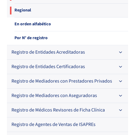
Regional
En orden alfabético
Por N° de registro
Registro de Entidades Acreditadoras
Registro de Entidades Certificadoras
En orden alfabético
Por N° de registro
Registro de Mediadores con Prestadores Privados
Por orden alfabético
Regional
Por N° de registro
Registro de Mediadores con Aseguradoras
Por orden alfabético
Por N° de registro
Registro de Médicos Revisores de Ficha Clínica
Regional
Por profesión
Por orden alfabético
Registro de Agentes de Ventas de ISAPREs
Regional