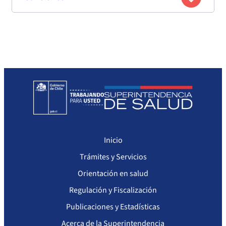
Avenida Club Hípico 4676 oficina 727,
Resolución
la
Acreditación
Domicilio
acreditación
Evaluado
Pedro Aguirre Cerda, Región
–
–
–
–
Metropolitana
Fecha de publicación
Titulo
Resumen
Enlace
07-10-
Resolución
07-10-2027
Laboratorio
2024
Exenta
Clínico –
No Disponible
Correo
–
–
–
–
IP/N° 6330
Baja
electrónico
Complejidad
Inicio
Trámites y Servicios
Orientación en salud
Regulación y Fiscalización
Publicaciones y Estadísticas
Acerca de la Superintendencia