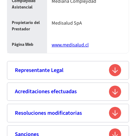
Mediana Complejidad
Complejidad
Asistencial
Medisalud SpA
Propietario del
Prestador
www.medisalud.cl
Página Web
Representante Legal
Juan Carlos Abusleme Abusleme
Acreditaciones efectuadas
Nombre
10.026.288-6
Rut
Resoluciones modificatorias
Segunda acreditación
Tecnólogo Médico
Profesión
Fecha
Resolución
Vigencia de
Estandar de
Sanciones
Fecha de publicación
Titulo
Resumen
Enlace