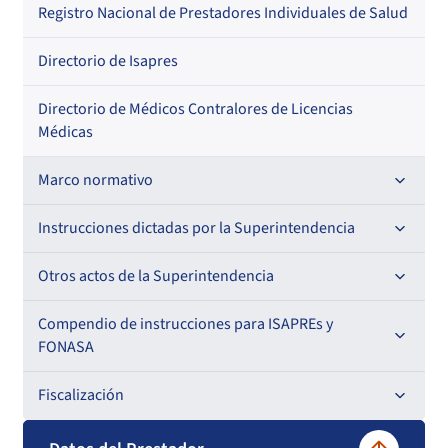
Regional
Por profesión
Por orden alfabético
Registro Nacional de Prestadores Individuales de Salud
Por especialidad
Directorio de Isapres
Directorio de Médicos Contralores de Licencias
Médicas
Marco normativo
Leyes
Instrucciones dictadas por la Superintendencia
Decretos con Fuerza de Ley
Para ISAPREs y FONASA
Otros actos de la Superintendencia
Decretos
Para Prestadores Institucionales
Antecedentes preparatorios de normas que afecten a
Compendio de instrucciones para ISAPREs y
Circulares
EMT Ley N° 20.416
FONASA
Oficios
Resoluciones
Para Entidades Acreditadoras
Circulares
Comisión Evaluadora de Licitaciones Públicas
Compendio Beneficios
Fiscalización
Resoluciones
Circulares internas
Para Entidades Certificadoras
Circulares
Convenios de colaboración
Compendio de Archivos Maestros
Informes de fiscalización