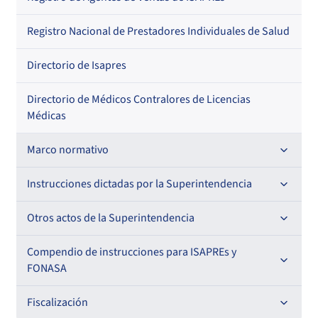
Regional
Por profesión
Por orden alfabético
Registro Nacional de Prestadores Individuales de Salud
Por especialidad
Directorio de Isapres
Directorio de Médicos Contralores de Licencias
Médicas
Marco normativo
Leyes
Instrucciones dictadas por la Superintendencia
Decretos con Fuerza de Ley
Para ISAPREs y FONASA
Otros actos de la Superintendencia
Decretos
Para Prestadores Institucionales
Antecedentes preparatorios de normas que afecten a
Compendio de instrucciones para ISAPREs y
Circulares
EMT Ley N° 20.416
FONASA
Oficios
Resoluciones
Para Entidades Acreditadoras
Circulares
Comisión Evaluadora de Licitaciones Públicas
Compendio Beneficios
Fiscalización
Resoluciones