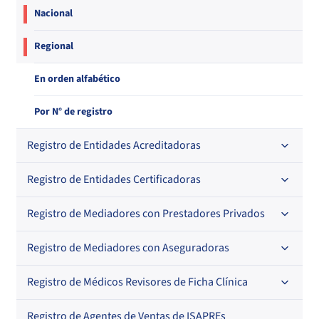
Nacional
Regional
En orden alfabético
Por N° de registro
Registro de Entidades Acreditadoras
Registro de Entidades Certificadoras
En orden alfabético
Por N° de registro
Registro de Mediadores con Prestadores Privados
Por orden alfabético
Regional
Por N° de registro
Registro de Mediadores con Aseguradoras
Por orden alfabético
Por N° de registro
Registro de Médicos Revisores de Ficha Clínica
Regional
Por profesión
Por orden alfabético
Registro de Agentes de Ventas de ISAPREs
Regional