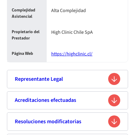
Alta Complejidad
Complejidad
Asistencial
High Clinic Chile SpA
Propietario del
Prestador
https://highclinic.cl/
Página Web
Representante Legal
Lorena Mabel Varas Riffo
Acreditaciones efectuadas
Nombre
12.634.510-0
Rut
Resoluciones modificatorias
Primera acreditación
Tecnólogo Médico
Profesión