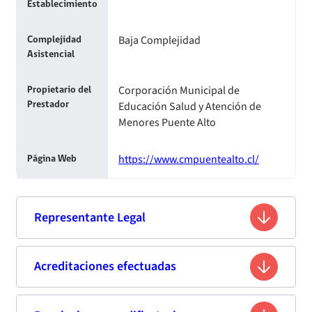
Establecimiento
Baja Complejidad
Complejidad
Asistencial
Corporación Municipal de
Propietario del
Educación Salud y Atención de
Prestador
Menores Puente Alto
https://www.cmpuentealto.cl/
Página Web
Representante Legal
Sandra Fuentes Melo
Acreditaciones efectuadas
Nombre
10.810.522-4
Rut