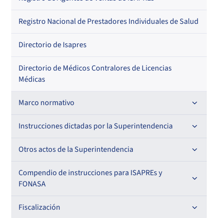
Regional
Por profesión
Por orden alfabético
Registro Nacional de Prestadores Individuales de Salud
Por especialidad
Directorio de Isapres
Directorio de Médicos Contralores de Licencias
Médicas
Marco normativo
Leyes
Instrucciones dictadas por la Superintendencia
Decretos con Fuerza de Ley
Para ISAPREs y FONASA
Otros actos de la Superintendencia
Decretos
Para Prestadores Institucionales
Antecedentes preparatorios de normas que afecten a
Compendio de instrucciones para ISAPREs y
Circulares
EMT Ley N° 20.416
FONASA
Oficios
Resoluciones
Para Entidades Acreditadoras
Circulares
Comisión Evaluadora de Licitaciones Públicas
Compendio Beneficios
Fiscalización
Resoluciones