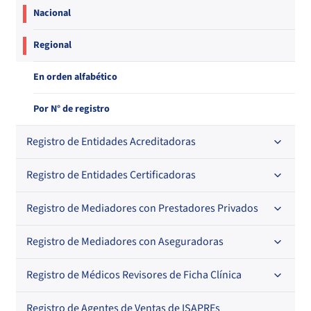
Nacional
Regional
En orden alfabético
Por N° de registro
Registro de Entidades Acreditadoras
Registro de Entidades Certificadoras
En orden alfabético
Por N° de registro
Registro de Mediadores con Prestadores Privados
Por orden alfabético
Regional
Por N° de registro
Registro de Mediadores con Aseguradoras
Por orden alfabético
Por N° de registro
Registro de Médicos Revisores de Ficha Clínica
Regional
Por profesión
Por orden alfabético
Registro de Agentes de Ventas de ISAPREs
Regional