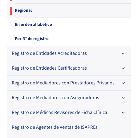
Regional
En orden alfabético
Por N° de registro
Registro de Entidades Acreditadoras
Registro de Entidades Certificadoras
En orden alfabético
Por N° de registro
Registro de Mediadores con Prestadores Privados
Por orden alfabético
Regional
Por N° de registro
Registro de Mediadores con Aseguradoras
Por orden alfabético
Por N° de registro
Registro de Médicos Revisores de Ficha Clínica
Regional
Por profesión
Por orden alfabético
Registro de Agentes de Ventas de ISAPREs
Regional