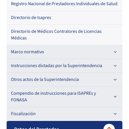
Regional
Por profesión
Por orden alfabético
Registro Nacional de Prestadores Individuales de Salud
Por especialidad
Directorio de Isapres
Directorio de Médicos Contralores de Licencias
Médicas
Marco normativo
Leyes
Instrucciones dictadas por la Superintendencia
Decretos con Fuerza de Ley
Para ISAPREs y FONASA
Otros actos de la Superintendencia
Decretos
Para Prestadores Institucionales
Antecedentes preparatorios de normas que afecten a
Compendio de instrucciones para ISAPREs y
Circulares
EMT Ley N° 20.416
FONASA
Oficios
Resoluciones
Para Entidades Acreditadoras
Circulares
Comisión Evaluadora de Licitaciones Públicas
Compendio Beneficios
Fiscalización
Resoluciones
Circulares internas
Para Entidades Certificadoras
Circulares
Convenios de colaboración
Compendio de Archivos Maestros
Informes de fiscalización