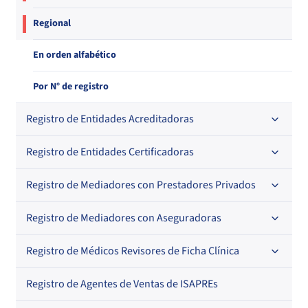
Regional
En orden alfabético
Por N° de registro
Registro de Entidades Acreditadoras
Registro de Entidades Certificadoras
En orden alfabético
Por N° de registro
Registro de Mediadores con Prestadores Privados
Por orden alfabético
Regional
Por N° de registro
Registro de Mediadores con Aseguradoras
Por orden alfabético
Por N° de registro
Registro de Médicos Revisores de Ficha Clínica
Regional
Por profesión
Por orden alfabético
Registro de Agentes de Ventas de ISAPREs
Regional