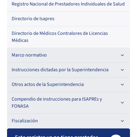
Regional
Por profesión
Por orden alfabético
Registro Nacional de Prestadores Individuales de Salud
Por especialidad
Directorio de Isapres
Directorio de Médicos Contralores de Licencias
Médicas
Marco normativo
Leyes
Instrucciones dictadas por la Superintendencia
Decretos con Fuerza de Ley
Para ISAPREs y FONASA
Otros actos de la Superintendencia
Decretos
Para Prestadores Institucionales
Antecedentes preparatorios de normas que afecten a
Compendio de instrucciones para ISAPREs y
Circulares
EMT Ley N° 20.416
FONASA
Oficios
Resoluciones
Para Entidades Acreditadoras
Circulares
Comisión Evaluadora de Licitaciones Públicas
Compendio Beneficios
Fiscalización
Resoluciones
Circulares internas
Para Entidades Certificadoras
Circulares
Convenios de colaboración
Compendio de Archivos Maestros
Informes de fiscalización