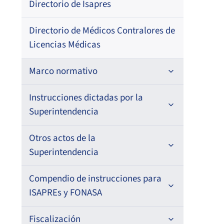
Directorio de Isapres
Directorio de Médicos Contralores de
Licencias Médicas
Marco normativo
Leyes
Instrucciones dictadas por la
Superintendencia
Decretos con Fuerza de Ley
Para ISAPREs y FONASA
Otros actos de la
Decretos
Superintendencia
Para Prestadores Institucionales
Circulares
Resoluciones
Antecedentes preparatorios de
Compendio de instrucciones para
Oficios
Para Entidades Acreditadoras
Circulares
normas que afecten a EMT Ley N°
ISAPREs y FONASA
20.416
Resoluciones
Circulares internas
Para Entidades Certificadoras
Circulares
Compendio Beneficios
Fiscalización