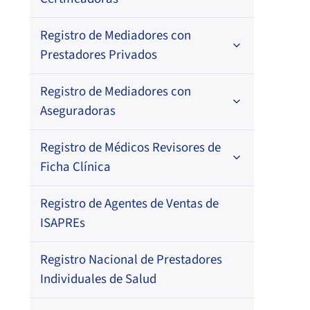
Por N° de registro
Registro de Mediadores con
Por orden alfabético
Regional
Prestadores Privados
Por N° de registro
Registro de Mediadores con
Por orden alfabético
Aseguradoras
Por N° de registro
Registro de Médicos Revisores de
Regional
Por profesión
Ficha Clínica
Por orden alfabético
Regional
Registro de Agentes de Ventas de
Regional
Por profesión
ISAPREs
Por orden alfabético
Registro Nacional de Prestadores
Por especialidad
Individuales de Salud