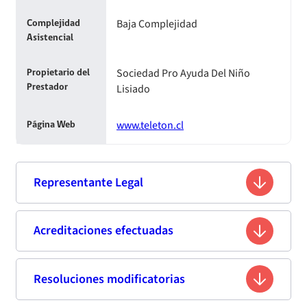
Baja Complejidad
Complejidad
Asistencial
Sociedad Pro Ayuda Del Niño
Propietario del
Lisiado
Prestador
www.teleton.cl
Página Web
Representante Legal
Ademir Domic Cárdenas
Acreditaciones efectuadas
Nombre
12.487.901-9
Rut
Resoluciones modificatorias
Segunda acreditación
Ingeniero Comercial
Profesión