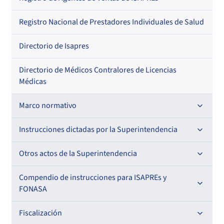
Regional
Por profesión
Por orden alfabético
Registro Nacional de Prestadores Individuales de Salud
Por especialidad
Directorio de Isapres
Directorio de Médicos Contralores de Licencias
Médicas
Marco normativo
Leyes
Instrucciones dictadas por la Superintendencia
Decretos con Fuerza de Ley
Para ISAPREs y FONASA
Otros actos de la Superintendencia
Decretos
Para Prestadores Institucionales
Antecedentes preparatorios de normas que afecten a
Compendio de instrucciones para ISAPREs y
Circulares
EMT Ley N° 20.416
FONASA
Oficios
Resoluciones
Para Entidades Acreditadoras
Circulares
Comisión Evaluadora de Licitaciones Públicas
Compendio Beneficios
Fiscalización
Resoluciones