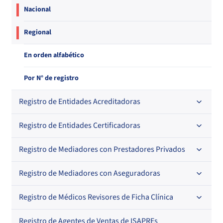
Nacional
Regional
En orden alfabético
Por N° de registro
Registro de Entidades Acreditadoras
Registro de Entidades Certificadoras
En orden alfabético
Por N° de registro
Registro de Mediadores con Prestadores Privados
Por orden alfabético
Regional
Por N° de registro
Registro de Mediadores con Aseguradoras
Por orden alfabético
Por N° de registro
Registro de Médicos Revisores de Ficha Clínica
Regional
Por profesión
Por orden alfabético
Registro de Agentes de Ventas de ISAPREs
Regional