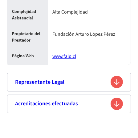
Alta Complejidad
Complejidad
Asistencial
Fundación Arturo López Pérez
Propietario del
Prestador
www.falp.cl
Página Web
Representante Legal
Marcos Simpson Álvarez
Acreditaciones efectuadas
Nombre
8.665.648-5
Rut
Tercera acreditación
No Disponible
Profesión