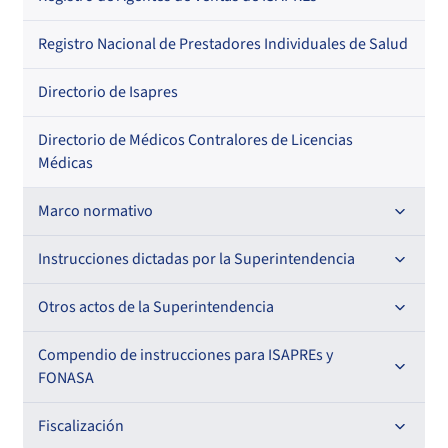
Regional
Por profesión
Por orden alfabético
Registro Nacional de Prestadores Individuales de Salud
Por especialidad
Directorio de Isapres
Directorio de Médicos Contralores de Licencias
Médicas
Marco normativo
Leyes
Instrucciones dictadas por la Superintendencia
Decretos con Fuerza de Ley
Para ISAPREs y FONASA
Otros actos de la Superintendencia
Decretos
Para Prestadores Institucionales
Antecedentes preparatorios de normas que afecten a
Compendio de instrucciones para ISAPREs y
Circulares
EMT Ley N° 20.416
FONASA
Oficios
Resoluciones
Para Entidades Acreditadoras
Circulares
Comisión Evaluadora de Licitaciones Públicas
Compendio Beneficios
Fiscalización
Resoluciones