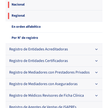
Nacional
Regional
En orden alfabético
Por N° de registro
Registro de Entidades Acreditadoras
Registro de Entidades Certificadoras
En orden alfabético
Por N° de registro
Registro de Mediadores con Prestadores Privados
Por orden alfabético
Regional
Por N° de registro
Registro de Mediadores con Aseguradoras
Por orden alfabético
Por N° de registro
Registro de Médicos Revisores de Ficha Clínica
Regional
Por profesión
Por orden alfabético
Registro de Agentes de Ventas de ISAPREs
Regional