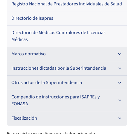
Regional
Por profesión
Por orden alfabético
Registro Nacional de Prestadores Individuales de Salud
Por especialidad
Directorio de Isapres
Directorio de Médicos Contralores de Licencias
Médicas
Marco normativo
Leyes
Instrucciones dictadas por la Superintendencia
Decretos con Fuerza de Ley
Para ISAPREs y FONASA
Otros actos de la Superintendencia
Decretos
Para Prestadores Institucionales
Antecedentes preparatorios de normas que afecten a
Compendio de instrucciones para ISAPREs y
Circulares
EMT Ley N° 20.416
FONASA
Oficios
Resoluciones
Para Entidades Acreditadoras
Circulares
Comisión Evaluadora de Licitaciones Públicas
Compendio Beneficios
Fiscalización
Resoluciones
Circulares internas
Para Entidades Certificadoras
Circulares
Convenios de colaboración
Compendio de Archivos Maestros
Informes de fiscalización
Este registro ya no tiene prestador asignado.