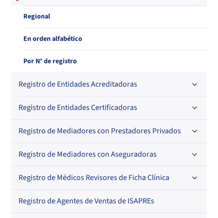
Regional
En orden alfabético
Por N° de registro
Registro de Entidades Acreditadoras
Registro de Entidades Certificadoras
En orden alfabético
Por N° de registro
Registro de Mediadores con Prestadores Privados
Por orden alfabético
Regional
Por N° de registro
Registro de Mediadores con Aseguradoras
Por orden alfabético
Por N° de registro
Registro de Médicos Revisores de Ficha Clínica
Regional
Por profesión
Por orden alfabético
Registro de Agentes de Ventas de ISAPREs
Regional