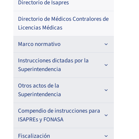
Directorio de Isapres
Directorio de Médicos Contralores de
Licencias Médicas
Marco normativo
Leyes
Instrucciones dictadas por la
Superintendencia
Decretos con Fuerza de Ley
Para ISAPREs y FONASA
Otros actos de la
Decretos
Superintendencia
Para Prestadores Institucionales
Circulares
Resoluciones
Antecedentes preparatorios de
Compendio de instrucciones para
Oficios
Para Entidades Acreditadoras
Circulares
normas que afecten a EMT Ley N°
ISAPREs y FONASA
20.416
Resoluciones
Circulares internas
Para Entidades Certificadoras
Circulares
Compendio Beneficios
Fiscalización