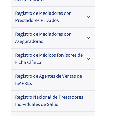
Por N° de registro
Registro de Mediadores con
Por orden alfabético
Regional
Prestadores Privados
Por N° de registro
Registro de Mediadores con
Por orden alfabético
Aseguradoras
Por N° de registro
Registro de Médicos Revisores de
Regional
Por profesión
Ficha Clínica
Por orden alfabético
Regional
Registro de Agentes de Ventas de
Regional
Por profesión
ISAPREs
Por orden alfabético
Registro Nacional de Prestadores
Por especialidad
Individuales de Salud