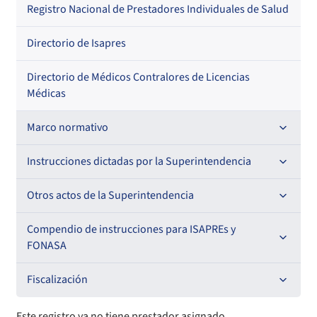
Regional
Por profesión
Por orden alfabético
Registro Nacional de Prestadores Individuales de Salud
Por especialidad
Directorio de Isapres
Directorio de Médicos Contralores de Licencias
Médicas
Marco normativo
Leyes
Instrucciones dictadas por la Superintendencia
Decretos con Fuerza de Ley
Para ISAPREs y FONASA
Otros actos de la Superintendencia
Decretos
Para Prestadores Institucionales
Antecedentes preparatorios de normas que afecten a
Compendio de instrucciones para ISAPREs y
Circulares
EMT Ley N° 20.416
FONASA
Oficios
Resoluciones
Para Entidades Acreditadoras
Circulares
Comisión Evaluadora de Licitaciones Públicas
Compendio Beneficios
Fiscalización
Resoluciones
Circulares internas
Para Entidades Certificadoras
Circulares
Convenios de colaboración
Compendio de Archivos Maestros
Informes de fiscalización
Este registro ya no tiene prestador asignado