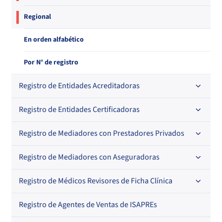
Regional
En orden alfabético
Por N° de registro
Registro de Entidades Acreditadoras
Registro de Entidades Certificadoras
En orden alfabético
Por N° de registro
Registro de Mediadores con Prestadores Privados
Por orden alfabético
Regional
Por N° de registro
Registro de Mediadores con Aseguradoras
Por orden alfabético
Por N° de registro
Registro de Médicos Revisores de Ficha Clínica
Regional
Por profesión
Por orden alfabético
Registro de Agentes de Ventas de ISAPREs
Regional