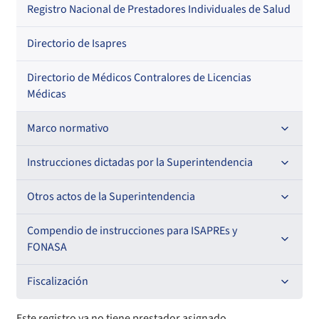
Regional
Por profesión
Por orden alfabético
Registro Nacional de Prestadores Individuales de Salud
Por especialidad
Directorio de Isapres
Directorio de Médicos Contralores de Licencias
Médicas
Marco normativo
Leyes
Instrucciones dictadas por la Superintendencia
Decretos con Fuerza de Ley
Para ISAPREs y FONASA
Otros actos de la Superintendencia
Decretos
Para Prestadores Institucionales
Antecedentes preparatorios de normas que afecten a
Compendio de instrucciones para ISAPREs y
Circulares
EMT Ley N° 20.416
FONASA
Oficios
Resoluciones
Para Entidades Acreditadoras
Circulares
Comisión Evaluadora de Licitaciones Públicas
Compendio Beneficios
Fiscalización
Resoluciones
Circulares internas
Para Entidades Certificadoras
Circulares
Convenios de colaboración
Compendio de Archivos Maestros
Informes de fiscalización
Este registro ya no tiene prestador asignado.