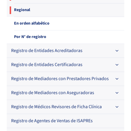
Regional
En orden alfabético
Por N° de registro
Registro de Entidades Acreditadoras
Registro de Entidades Certificadoras
En orden alfabético
Por N° de registro
Registro de Mediadores con Prestadores Privados
Por orden alfabético
Regional
Por N° de registro
Registro de Mediadores con Aseguradoras
Por orden alfabético
Por N° de registro
Registro de Médicos Revisores de Ficha Clínica
Regional
Por profesión
Por orden alfabético
Registro de Agentes de Ventas de ISAPREs
Regional