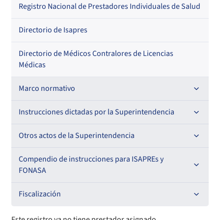
Regional
Por profesión
Por orden alfabético
Registro Nacional de Prestadores Individuales de Salud
Por especialidad
Directorio de Isapres
Directorio de Médicos Contralores de Licencias
Médicas
Marco normativo
Leyes
Instrucciones dictadas por la Superintendencia
Decretos con Fuerza de Ley
Para ISAPREs y FONASA
Otros actos de la Superintendencia
Decretos
Para Prestadores Institucionales
Antecedentes preparatorios de normas que afecten a
Compendio de instrucciones para ISAPREs y
Circulares
EMT Ley N° 20.416
FONASA
Oficios
Resoluciones
Para Entidades Acreditadoras
Circulares
Comisión Evaluadora de Licitaciones Públicas
Compendio Beneficios
Fiscalización
Resoluciones
Circulares internas
Para Entidades Certificadoras
Circulares
Convenios de colaboración
Compendio de Archivos Maestros
Informes de fiscalización
Este registro ya no tiene prestador asignado.