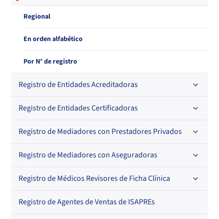
Regional
En orden alfabético
Por N° de registro
Registro de Entidades Acreditadoras
Registro de Entidades Certificadoras
En orden alfabético
Por N° de registro
Registro de Mediadores con Prestadores Privados
Por orden alfabético
Regional
Por N° de registro
Registro de Mediadores con Aseguradoras
Por orden alfabético
Por N° de registro
Registro de Médicos Revisores de Ficha Clínica
Regional
Por profesión
Por orden alfabético
Registro de Agentes de Ventas de ISAPREs
Regional