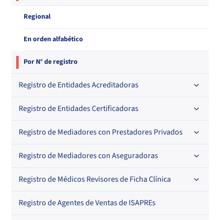
Regional
En orden alfabético
Por N° de registro
Registro de Entidades Acreditadoras
Registro de Entidades Certificadoras
En orden alfabético
Por N° de registro
Registro de Mediadores con Prestadores Privados
Por orden alfabético
Regional
Por N° de registro
Registro de Mediadores con Aseguradoras
Por orden alfabético
Por N° de registro
Registro de Médicos Revisores de Ficha Clínica
Regional
Por profesión
Por orden alfabético
Registro de Agentes de Ventas de ISAPREs
Regional