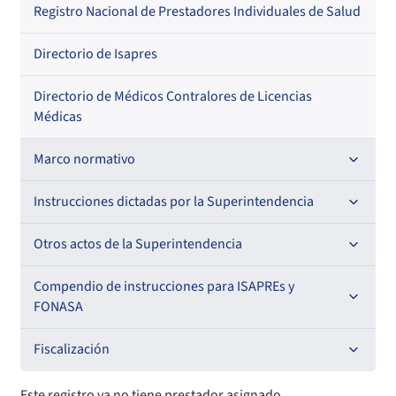
Regional
Por profesión
Por orden alfabético
Registro Nacional de Prestadores Individuales de Salud
Por especialidad
Directorio de Isapres
Directorio de Médicos Contralores de Licencias
Médicas
Marco normativo
Leyes
Instrucciones dictadas por la Superintendencia
Decretos con Fuerza de Ley
Para ISAPREs y FONASA
Otros actos de la Superintendencia
Decretos
Para Prestadores Institucionales
Antecedentes preparatorios de normas que afecten a
Compendio de instrucciones para ISAPREs y
Circulares
EMT Ley N° 20.416
FONASA
Oficios
Resoluciones
Para Entidades Acreditadoras
Circulares
Comisión Evaluadora de Licitaciones Públicas
Compendio Beneficios
Fiscalización
Resoluciones
Circulares internas
Para Entidades Certificadoras
Circulares
Convenios de colaboración
Compendio de Archivos Maestros
Informes de fiscalización
Este registro ya no tiene prestador asignado.