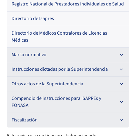
Regional
Por profesión
Por orden alfabético
Registro Nacional de Prestadores Individuales de Salud
Por especialidad
Directorio de Isapres
Directorio de Médicos Contralores de Licencias
Médicas
Marco normativo
Leyes
Instrucciones dictadas por la Superintendencia
Decretos con Fuerza de Ley
Para ISAPREs y FONASA
Otros actos de la Superintendencia
Decretos
Para Prestadores Institucionales
Antecedentes preparatorios de normas que afecten a
Compendio de instrucciones para ISAPREs y
Circulares
EMT Ley N° 20.416
FONASA
Oficios
Resoluciones
Para Entidades Acreditadoras
Circulares
Comisión Evaluadora de Licitaciones Públicas
Compendio Beneficios
Fiscalización
Resoluciones
Circulares internas
Para Entidades Certificadoras
Circulares
Convenios de colaboración
Compendio de Archivos Maestros
Informes de fiscalización
Este registro ya no tiene prestador asignado.