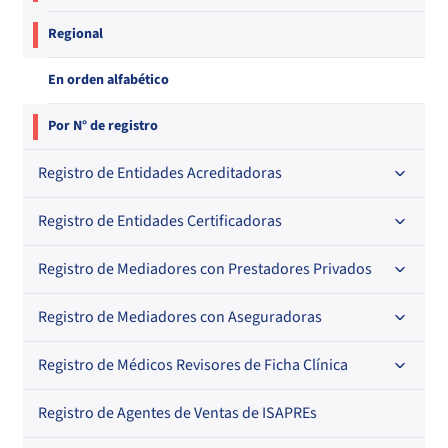
Regional
En orden alfabético
Por N° de registro
Registro de Entidades Acreditadoras
Registro de Entidades Certificadoras
En orden alfabético
Por N° de registro
Registro de Mediadores con Prestadores Privados
Por orden alfabético
Regional
Por N° de registro
Registro de Mediadores con Aseguradoras
Por orden alfabético
Por N° de registro
Registro de Médicos Revisores de Ficha Clínica
Regional
Por profesión
Por orden alfabético
Registro de Agentes de Ventas de ISAPREs
Regional