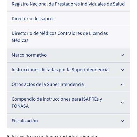
Regional
Por profesión
Por orden alfabético
Registro Nacional de Prestadores Individuales de Salud
Por especialidad
Directorio de Isapres
Directorio de Médicos Contralores de Licencias
Médicas
Marco normativo
Leyes
Instrucciones dictadas por la Superintendencia
Decretos con Fuerza de Ley
Para ISAPREs y FONASA
Otros actos de la Superintendencia
Decretos
Para Prestadores Institucionales
Antecedentes preparatorios de normas que afecten a
Compendio de instrucciones para ISAPREs y
Circulares
EMT Ley N° 20.416
FONASA
Oficios
Resoluciones
Para Entidades Acreditadoras
Circulares
Comisión Evaluadora de Licitaciones Públicas
Compendio Beneficios
Fiscalización
Resoluciones
Circulares internas
Para Entidades Certificadoras
Circulares
Convenios de colaboración
Compendio de Archivos Maestros
Informes de fiscalización
Este registro ya no tiene prestador asignado.