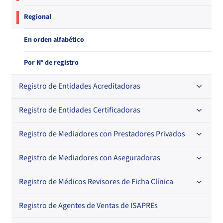
Regional
En orden alfabético
Por N° de registro
Registro de Entidades Acreditadoras
Registro de Entidades Certificadoras
En orden alfabético
Por N° de registro
Registro de Mediadores con Prestadores Privados
Por orden alfabético
Regional
Por N° de registro
Registro de Mediadores con Aseguradoras
Por orden alfabético
Por N° de registro
Registro de Médicos Revisores de Ficha Clínica
Regional
Por profesión
Por orden alfabético
Registro de Agentes de Ventas de ISAPREs
Regional