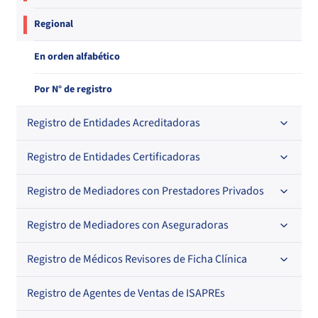
Regional
En orden alfabético
Por N° de registro
Registro de Entidades Acreditadoras
Registro de Entidades Certificadoras
En orden alfabético
Por N° de registro
Registro de Mediadores con Prestadores Privados
Por orden alfabético
Regional
Por N° de registro
Registro de Mediadores con Aseguradoras
Por orden alfabético
Por N° de registro
Registro de Médicos Revisores de Ficha Clínica
Regional
Por profesión
Por orden alfabético
Registro de Agentes de Ventas de ISAPREs
Regional