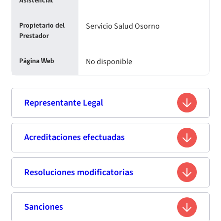
Asistencial
Servicio Salud Osorno
Propietario del
Prestador
No disponible
Página Web
Representante Legal
Luis Orlando Barrientos García
Acreditaciones efectuadas
Nombre
8.397.295-5
Rut
Resoluciones modificatorias
Segunda acreditación
Ingeniero Comercial
Profesión
Fecha
Resolución
Vigencia de
Estándar de
Sanciones
Fecha de publicación
Titulo
Resumen
Enlace
Matta N° 825 , Osorno, Región de Los
Resolución
la
Acreditación
Domicilio