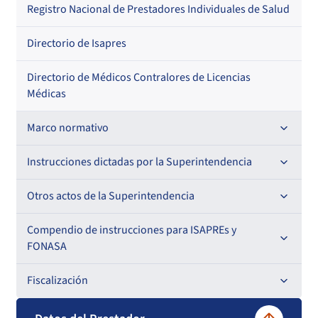
Regional
Por profesión
Por orden alfabético
Registro Nacional de Prestadores Individuales de Salud
Por especialidad
Directorio de Isapres
Directorio de Médicos Contralores de Licencias
Médicas
Marco normativo
Leyes
Instrucciones dictadas por la Superintendencia
Decretos con Fuerza de Ley
Para ISAPREs y FONASA
Otros actos de la Superintendencia
Decretos
Para Prestadores Institucionales
Antecedentes preparatorios de normas que afecten a
Compendio de instrucciones para ISAPREs y
Circulares
EMT Ley N° 20.416
FONASA
Oficios
Resoluciones
Para Entidades Acreditadoras
Circulares
Comisión Evaluadora de Licitaciones Públicas
Compendio Beneficios
Fiscalización
Resoluciones
Circulares internas
Para Entidades Certificadoras
Circulares
Convenios de colaboración
Compendio de Archivos Maestros
Informes de fiscalización