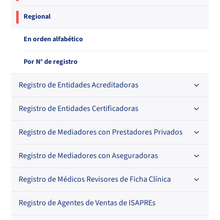
Regional
En orden alfabético
Por N° de registro
Registro de Entidades Acreditadoras
Registro de Entidades Certificadoras
En orden alfabético
Por N° de registro
Registro de Mediadores con Prestadores Privados
Por orden alfabético
Regional
Por N° de registro
Registro de Mediadores con Aseguradoras
Por orden alfabético
Por N° de registro
Registro de Médicos Revisores de Ficha Clínica
Regional
Por profesión
Por orden alfabético
Registro de Agentes de Ventas de ISAPREs
Regional