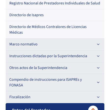
Regional
Por profesión
Por orden alfabético
Registro Nacional de Prestadores Individuales de Salud
Por especialidad
Directorio de Isapres
Directorio de Médicos Contralores de Licencias
Médicas
Marco normativo
Leyes
Instrucciones dictadas por la Superintendencia
Decretos con Fuerza de Ley
Para ISAPREs y FONASA
Otros actos de la Superintendencia
Decretos
Para Prestadores Institucionales
Antecedentes preparatorios de normas que afecten a
Compendio de instrucciones para ISAPREs y
Circulares
EMT Ley N° 20.416
FONASA
Oficios
Resoluciones
Para Entidades Acreditadoras
Circulares
Comisión Evaluadora de Licitaciones Públicas
Compendio Beneficios
Fiscalización
Resoluciones
Circulares internas
Para Entidades Certificadoras
Circulares
Convenios de colaboración
Compendio de Archivos Maestros
Informes de fiscalización