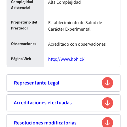
Alta Complejidad
Complejidad
Asistencial
Establecimiento de Salud de
Propietario del
Carácter Experimental
Prestador
Acreditado con observaciones
Observaciones
http://www.hph.cl/
Página Web
Representante Legal
Fernando Betanzo Vallejos
Acreditaciones efectuadas
Nombre
4.467.123-9
Rut
Resoluciones modificatorias
Cuarta Acreditación