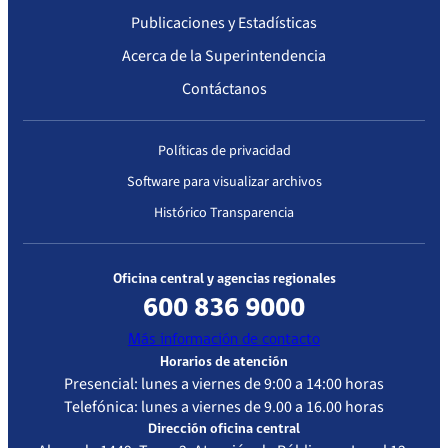
«Formulario de
Publicaciones y Estadísticas
Constancia de
04-09-
Resolución
04-09-2022
Atención
Información al
Acerca de la Superintendencia
2019
Exenta
Cerrada –
Paciente GES», o
Contáctanos
IP/N° 2815
Alta
en el documento
complejidad
alternativo
excepcionalmente
Políticas de privacidad
autorizado para
Segunda Acreditación
Software para visualizar archivos
los problemas de
salud «Infección
Histórico Transparencia
Respiratoria
Fecha
Resolución
Vigencia de
Estánd
Aguda (IRA) baja
Resolución
la
Acredi
de manejo
acreditación
Evalua
Oficina central y agencias regionales
ambulatorio en
600 836 9000
menores de 5
27-11-
27-11-2018
Atenc
Resolución Exenta IP/N° 1549
Más información de contacto
años» y «Urgencia
2015
Cerra
Horarios de atención
Odontológica
Alta
Presencial: lunes a viernes de 9:00 a 14:00 horas
Ambulatoria»,
compl
Telefónica: lunes a viernes de 9.00 a 16.00 horas
según fuere si
Dirección oficina central
caso, a toda