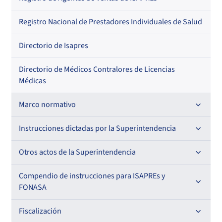
Regional
Por profesión
Por orden alfabético
Registro Nacional de Prestadores Individuales de Salud
Por especialidad
Directorio de Isapres
Directorio de Médicos Contralores de Licencias
Médicas
Marco normativo
Leyes
Instrucciones dictadas por la Superintendencia
Decretos con Fuerza de Ley
Para ISAPREs y FONASA
Otros actos de la Superintendencia
Decretos
Para Prestadores Institucionales
Antecedentes preparatorios de normas que afecten a
Compendio de instrucciones para ISAPREs y
Circulares
EMT Ley N° 20.416
FONASA
Oficios
Resoluciones
Para Entidades Acreditadoras
Circulares
Comisión Evaluadora de Licitaciones Públicas
Compendio Beneficios
Fiscalización
Resoluciones