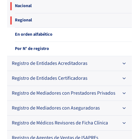
Nacional
Regional
En orden alfabético
Por N° de registro
Registro de Entidades Acreditadoras
Registro de Entidades Certificadoras
En orden alfabético
Por N° de registro
Registro de Mediadores con Prestadores Privados
Por orden alfabético
Regional
Por N° de registro
Registro de Mediadores con Aseguradoras
Por orden alfabético
Por N° de registro
Registro de Médicos Revisores de Ficha Clínica
Regional
Por profesión
Por orden alfabético
Registro de Agentes de Ventas de ISAPREs
Regional