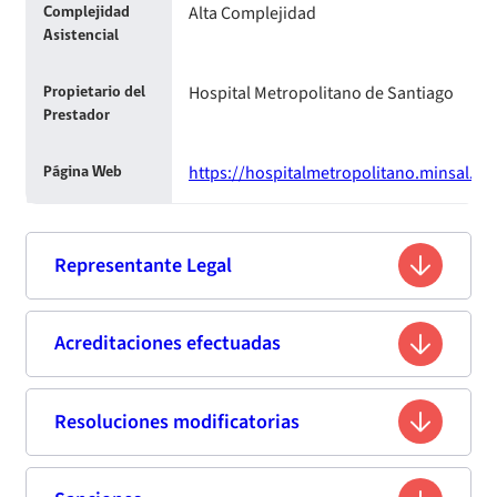
Alta Complejidad
Complejidad
Asistencial
Hospital Metropolitano de Santiago
Propietario del
Prestador
https://hospitalmetropolitano.minsal.cl/
Página Web
Representante Legal
María Margarita Samamé Martín
Acreditaciones efectuadas
Nombre
9.784.212-4
Rut
Resoluciones modificatorias
Primera acreditación
Médico Cirujano
Profesión
Fecha
Resolución
Vigencia de
Estándar de
Fecha de publicación
Titulo
Resumen
Enlace