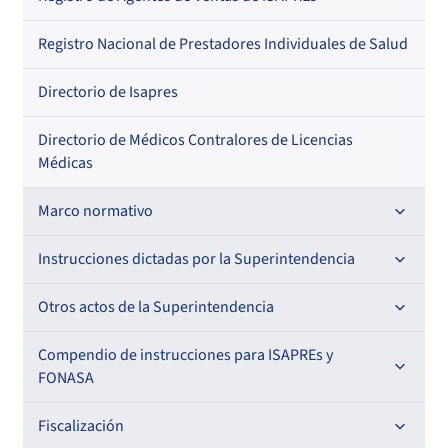
Regional
Por profesión
Por orden alfabético
Registro Nacional de Prestadores Individuales de Salud
Por especialidad
Directorio de Isapres
Directorio de Médicos Contralores de Licencias
Médicas
Marco normativo
Leyes
Instrucciones dictadas por la Superintendencia
Decretos con Fuerza de Ley
Para ISAPREs y FONASA
Otros actos de la Superintendencia
Decretos
Para Prestadores Institucionales
Antecedentes preparatorios de normas que afecten a
Compendio de instrucciones para ISAPREs y
Circulares
EMT Ley N° 20.416
FONASA
Oficios
Resoluciones
Para Entidades Acreditadoras
Circulares
Comisión Evaluadora de Licitaciones Públicas
Compendio Beneficios
Fiscalización
Resoluciones