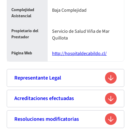
Baja Complejidad
Complejidad
Asistencial
Servicio de Salud Viña de Mar
Propietario del
Quillota
Prestador
http://hospitaldecabildo.cl/
Página Web
Representante Legal
Alfredo Molina Naves
Acreditaciones efectuadas
Nombre
13.551.848-4
Rut
Resoluciones modificatorias
Segunda acreditación
Oficial de Ejército(R)
Profesión