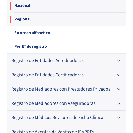
Nacional
Regional
En orden alfabético
Por N° de registro
Registro de Entidades Acreditadoras
Registro de Entidades Certificadoras
En orden alfabético
Por N° de registro
Registro de Mediadores con Prestadores Privados
Por orden alfabético
Regional
Por N° de registro
Registro de Mediadores con Aseguradoras
Por orden alfabético
Por N° de registro
Registro de Médicos Revisores de Ficha Clínica
Regional
Por profesión
Por orden alfabético
Registro de Agentes de Ventas de ISAPREs
Regional