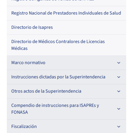
Regional
Por profesión
Por orden alfabético
Registro Nacional de Prestadores Individuales de Salud
Por especialidad
Directorio de Isapres
Directorio de Médicos Contralores de Licencias
Médicas
Marco normativo
Leyes
Instrucciones dictadas por la Superintendencia
Decretos con Fuerza de Ley
Para ISAPREs y FONASA
Otros actos de la Superintendencia
Decretos
Para Prestadores Institucionales
Antecedentes preparatorios de normas que afecten a
Compendio de instrucciones para ISAPREs y
Circulares
EMT Ley N° 20.416
FONASA
Oficios
Resoluciones
Para Entidades Acreditadoras
Circulares
Comisión Evaluadora de Licitaciones Públicas
Compendio Beneficios
Fiscalización
Resoluciones