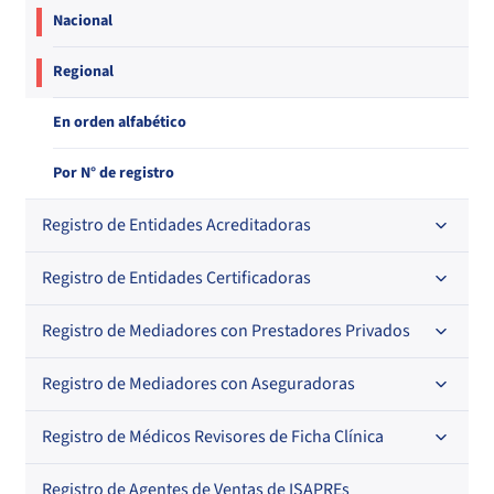
Nacional
Regional
En orden alfabético
Por N° de registro
Registro de Entidades Acreditadoras
Registro de Entidades Certificadoras
En orden alfabético
Por N° de registro
Registro de Mediadores con Prestadores Privados
Por orden alfabético
Regional
Por N° de registro
Registro de Mediadores con Aseguradoras
Por orden alfabético
Por N° de registro
Registro de Médicos Revisores de Ficha Clínica
Regional
Por profesión
Por orden alfabético
Registro de Agentes de Ventas de ISAPREs
Regional