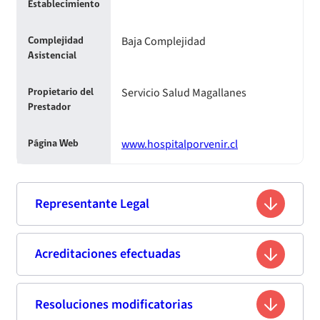
Establecimiento
Baja Complejidad
Complejidad
Asistencial
Servicio Salud Magallanes
Propietario del
Prestador
www.hospitalporvenir.cl
Página Web
Representante Legal
Verónica Alejandra Yáñez González
Acreditaciones efectuadas
Nombre
15.581.132-3
Rut
Resoluciones modificatorias
Segunda acreditación