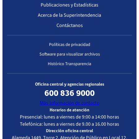
2020
Exenta
Cerrada –
Publicaciones y Estadísticas
IP/N° 1656
Baja
Acerca de la Superintendencia
Complejidad
Contáctanos
Políticas de privacidad
Software para visualizar archivos
Histórico Transparencia
Oficina central y agencias regionales
600 836 9000
Más información de contacto
Horarios de atención
Presencial: lunes a viernes de 9:00 a 14:00 horas
Telefónica: lunes a viernes de 9.00 a 16.00 horas
Dirección oficina central
Alameda 1449, Torre 2, Atención de Público en Local 12,