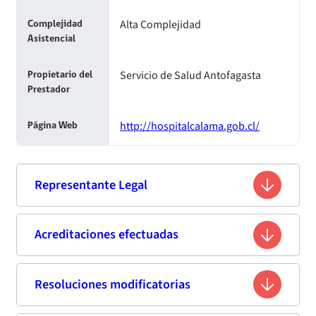
Alta Complejidad
Complejidad
Asistencial
Servicio de Salud Antofagasta
Propietario del
Prestador
http://hospitalcalama.gob.cl/
Página Web
Representante Legal
Mario Rojas Cisternas
Acreditaciones efectuadas
Nombre
12.446.075-1
Rut
Resoluciones modificatorias
Segunda acreditación
Ingeniero Comercial
Profesión