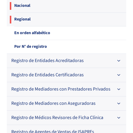
Nacional
Regional
En orden alfabético
Por N° de registro
Registro de Entidades Acreditadoras
Registro de Entidades Certificadoras
En orden alfabético
Por N° de registro
Registro de Mediadores con Prestadores Privados
Por orden alfabético
Regional
Por N° de registro
Registro de Mediadores con Aseguradoras
Por orden alfabético
Por N° de registro
Registro de Médicos Revisores de Ficha Clínica
Regional
Por profesión
Por orden alfabético
Registro de Agentes de Ventas de ISAPREs
Regional