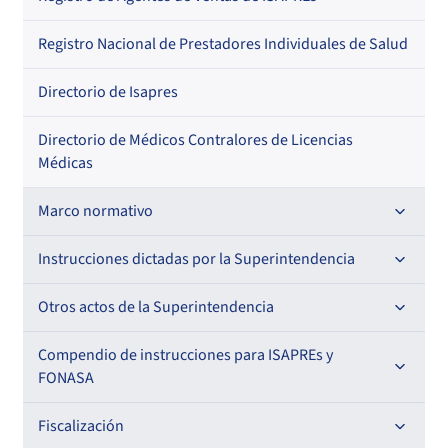
Regional
Por profesión
Por orden alfabético
Registro Nacional de Prestadores Individuales de Salud
Por especialidad
Directorio de Isapres
Directorio de Médicos Contralores de Licencias
Médicas
Marco normativo
Leyes
Instrucciones dictadas por la Superintendencia
Decretos con Fuerza de Ley
Para ISAPREs y FONASA
Otros actos de la Superintendencia
Decretos
Para Prestadores Institucionales
Antecedentes preparatorios de normas que afecten a
Compendio de instrucciones para ISAPREs y
Circulares
EMT Ley N° 20.416
FONASA
Oficios
Resoluciones
Para Entidades Acreditadoras
Circulares
Comisión Evaluadora de Licitaciones Públicas
Compendio Beneficios
Fiscalización
Resoluciones