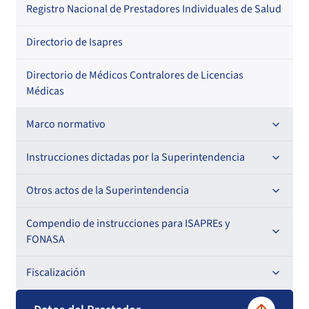
Regional
Por profesión
Por orden alfabético
Registro Nacional de Prestadores Individuales de Salud
Por especialidad
Directorio de Isapres
Directorio de Médicos Contralores de Licencias
Médicas
Marco normativo
Leyes
Instrucciones dictadas por la Superintendencia
Decretos con Fuerza de Ley
Para ISAPREs y FONASA
Otros actos de la Superintendencia
Decretos
Para Prestadores Institucionales
Antecedentes preparatorios de normas que afecten a
Compendio de instrucciones para ISAPREs y
Circulares
EMT Ley N° 20.416
FONASA
Oficios
Resoluciones
Para Entidades Acreditadoras
Circulares
Comisión Evaluadora de Licitaciones Públicas
Compendio Beneficios
Fiscalización
Resoluciones
Circulares internas
Para Entidades Certificadoras
Circulares
Convenios de colaboración
Compendio de Archivos Maestros
Informes de fiscalización