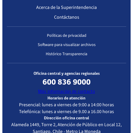
12-11-
Resolución
12-11-2022
Atención
Acerca de la Superintendencia
2019
Exenta
Cerrada –
Contáctanos
IP/N°3512
Baja
Complejidad
Políticas de privacidad
Software para visualizar archivos
Primera acreditación
Histórico Transparencia
Fecha
Resolución
Vigencia de
Estándar de
Resolución
la
Acreditación
Oficina central y agencias regionales
acreditación
Evaluado
600 836 9000
Más información de contacto
01/06/2016
Resolución
01/06/2019
Atención
Horarios de atención
Exenta
Cerrada –
Presencial: lunes a viernes de 9:00 a 14:00 horas
IP/N°882
Baja
Telefónica: lunes a viernes de 9.00 a 16.00 horas
Complejidad
Dirección oficina central
Alameda 1449, Torre 2, Atención de Público en Local 12,
Santiago, Chile - Metro La Moneda