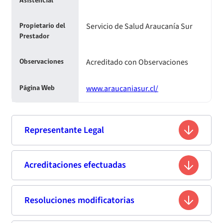
Asistencial
Servicio de Salud Araucanía Sur
Propietario del
Prestador
Acreditado con Observaciones
Observaciones
www.araucaniasur.cl/
Página Web
Representante Legal
Vladimir Henry Yáñez Méndez
Acreditaciones efectuadas
Nombre
13.376.262-0
Rut
Resoluciones modificatorias
Tercera Acreditación
Psicólogo
Profesión