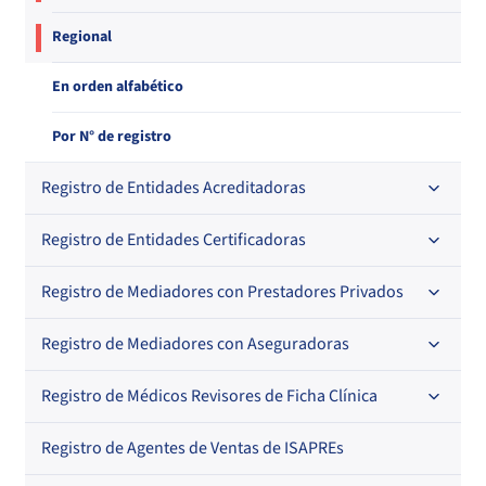
Regional
En orden alfabético
Por N° de registro
Registro de Entidades Acreditadoras
Registro de Entidades Certificadoras
En orden alfabético
Por N° de registro
Registro de Mediadores con Prestadores Privados
Por orden alfabético
Regional
Por N° de registro
Registro de Mediadores con Aseguradoras
Por orden alfabético
Por N° de registro
Registro de Médicos Revisores de Ficha Clínica
Regional
Por profesión
Por orden alfabético
Registro de Agentes de Ventas de ISAPREs
Regional