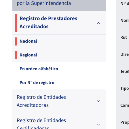
por la Superintendencia
N° d
Registro de Prestadores
Nom
Acreditados
Rut
Nacional
Regional
Dir
En orden alfabético
Telé
Por N° de registro
Tipo
Registro de Entidades
Acreditadoras
Comp
Registro de Entidades
En orden alfabético
Prop
Certificadoras