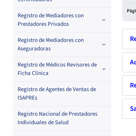
Por N° de registro
Pág
Registro de Mediadores con
Por orden alfabético
Regional
Prestadores Privados
Por N° de registro
R
Registro de Mediadores con
Por orden alfabético
Aseguradoras
Por N° de registro
A
Nom
Registro de Médicos Revisores de
Regional
Por profesión
Ficha Clínica
Por orden alfabético
Rut
Regional
R
Seg
Registro de Agentes de Ventas de
Regional
Por profesión
Prof
ISAPREs
Por orden alfabético
S
Fech
Fec
Registro Nacional de Prestadores
Dom
Res
Por especialidad
Individuales de Salud
–
Fech
Corr
07-