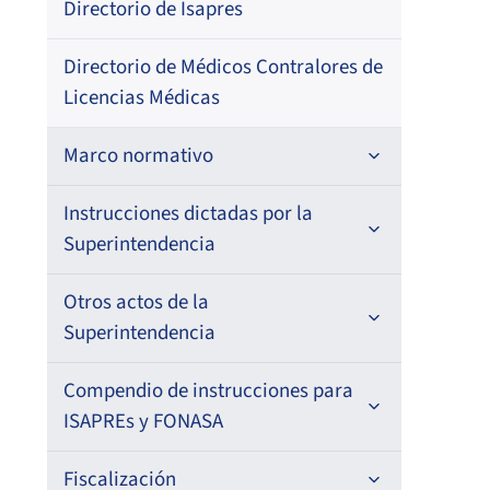
Directorio de Isapres
Pub
202
–
Directorio de Médicos Contralores de
Licencias Médicas
Pri
Marco normativo
Fec
Res
Leyes
Instrucciones dictadas por la
Superintendencia
09-
Decretos con Fuerza de Ley
201
Para ISAPREs y FONASA
Otros actos de la
Decretos
Superintendencia
Para Prestadores Institucionales
Circulares
Resoluciones
Antecedentes preparatorios de
Compendio de instrucciones para
Oficios
Para Entidades Acreditadoras
Circulares
normas que afecten a EMT Ley N°
ISAPREs y FONASA
20.416
Resoluciones
Circulares internas
Para Entidades Certificadoras
Circulares
Compendio Beneficios
Fiscalización