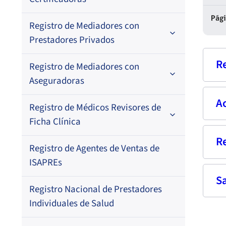
Por N° de registro
Pág
Registro de Mediadores con
Por orden alfabético
Regional
Prestadores Privados
Por N° de registro
R
Registro de Mediadores con
Por orden alfabético
Aseguradoras
Por N° de registro
A
Nom
Registro de Médicos Revisores de
Regional
Por profesión
Ficha Clínica
Por orden alfabético
Rut
Regional
R
Seg
Registro de Agentes de Ventas de
Regional
Por profesión
Prof
ISAPREs
Por orden alfabético
S
Fech
Fec
Registro Nacional de Prestadores
Dom
Res
Por especialidad
Individuales de Salud
–
Fech
Corr
15-