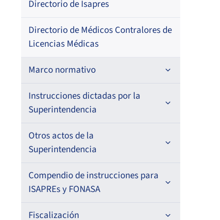
Directorio de Isapres
–
Directorio de Médicos Contralores de
Licencias Médicas
Pri
Marco normativo
Fec
Res
Leyes
Instrucciones dictadas por la
Superintendencia
18-
Decretos con Fuerza de Ley
201
Para ISAPREs y FONASA
Otros actos de la
Decretos
Superintendencia
Para Prestadores Institucionales
Circulares
Resoluciones
Antecedentes preparatorios de
Compendio de instrucciones para
Oficios
Para Entidades Acreditadoras
Circulares
normas que afecten a EMT Ley N°
ISAPREs y FONASA
20.416
Resoluciones
Circulares internas
Para Entidades Certificadoras
Circulares
Compendio Beneficios
Fiscalización