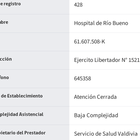
428
e registro
Hospital de Río Bueno
bre
61.607.508-K
Ejercito Libertador N° 152
ección
645358
fono
Atención Cerrada
 de Establecimiento
Baja Complejidad
lejidad Asistencial
Servicio de Salud Valdivia
ietario del Prestador