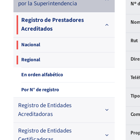
por la Superintendencia
N° d
Registro de Prestadores
Nom
Acreditados
Rut
Nacional
Regional
Dir
En orden alfabético
Telé
Por N° de registro
Tipo
Registro de Entidades
Acreditadoras
Comp
Registro de Entidades
En orden alfabético
Prop
Certificadoras