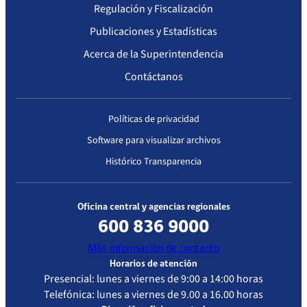
Regulación y Fiscalización
acreditación
Evaluado
Publicaciones y Estadísticas
16-08-
Resolución
16-08-2022
Atención
Acerca de la Superintendencia
2019
Exenta
Cerrada –
Contáctanos
IP/N° 2531
Baja
Complejidad
Políticas de privacidad
Primera acreditación
Software para visualizar archivos
Histórico Transparencia
Fecha
Resolución
Vigencia de
Estándar de
Resolución
la
Acreditación
acreditación
Evaluado
Oficina central y agencias regionales
600 836 9000
26/01/2016
Resolución
26/01/2019
Atención
Más información de contacto
Exenta
Cerrada –
Horarios de atención
IP/N°126
Baja
Presencial: lunes a viernes de 9:00 a 14:00 horas
Complejidad
Telefónica: lunes a viernes de 9.00 a 16.00 horas