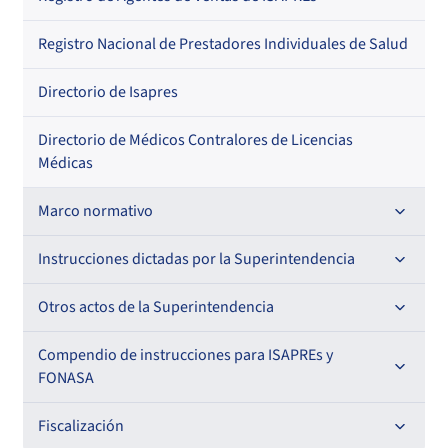
Regional
Por profesión
Por orden alfabético
Registro Nacional de Prestadores Individuales de Salud
Por especialidad
Directorio de Isapres
Directorio de Médicos Contralores de Licencias
Médicas
Marco normativo
Leyes
Instrucciones dictadas por la Superintendencia
Decretos con Fuerza de Ley
Para ISAPREs y FONASA
Otros actos de la Superintendencia
Decretos
Para Prestadores Institucionales
Antecedentes preparatorios de normas que afecten a
Compendio de instrucciones para ISAPREs y
Circulares
EMT Ley N° 20.416
FONASA
Oficios
Resoluciones
Para Entidades Acreditadoras
Circulares
Comisión Evaluadora de Licitaciones Públicas
Compendio Beneficios
Fiscalización
Resoluciones