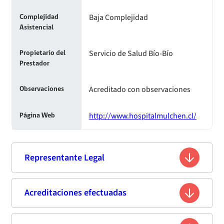
Baja Complejidad
Complejidad
Asistencial
Servicio de Salud Bío-Bío
Propietario del
Prestador
Acreditado con observaciones
Observaciones
http://www.hospitalmulchen.cl/
Página Web
Representante Legal
Fernando Jorge Vergara Urrutia
Acreditaciones efectuadas
Nombre
5.309.465-1
Rut