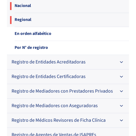
Nacional
Regional
En orden alfabético
Por N° de registro
Registro de Entidades Acreditadoras
Registro de Entidades Certificadoras
En orden alfabético
Por N° de registro
Registro de Mediadores con Prestadores Privados
Por orden alfabético
Regional
Por N° de registro
Registro de Mediadores con Aseguradoras
Por orden alfabético
Por N° de registro
Registro de Médicos Revisores de Ficha Clínica
Regional
Por profesión
Por orden alfabético
Registro de Agentes de Ventas de ISAPREs
Regional