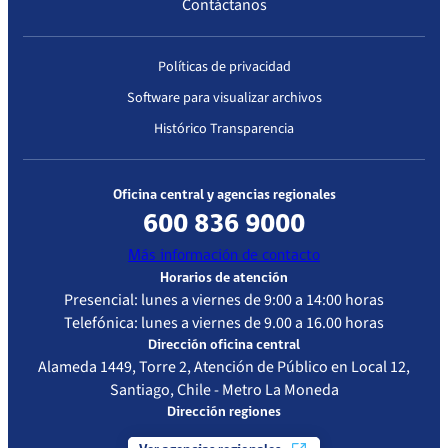
Contáctanos
Primera acreditación
Políticas de privacidad
Fecha
Resolución
Vigencia de
Estándar de
Software para visualizar archivos
Resolución
la
Acreditación
acreditación
Evaluado
Histórico Transparencia
01-02-
Resolución
01-02-2021
Atención
2018
Exenta
Cerrada –
Oficina central y agencias regionales
IP/N° 170
Baja
600 836 9000
Complejidad
Más información de contacto
Horarios de atención
Presencial: lunes a viernes de 9:00 a 14:00 horas
Telefónica: lunes a viernes de 9.00 a 16.00 horas
Dirección oficina central
Alameda 1449, Torre 2, Atención de Público en Local 12,
Santiago, Chile - Metro La Moneda
Dirección regiones