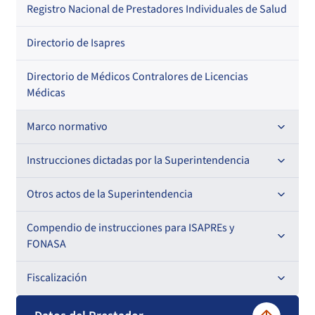
Regional
Por profesión
Por orden alfabético
Registro Nacional de Prestadores Individuales de Salud
Por especialidad
Directorio de Isapres
Directorio de Médicos Contralores de Licencias
Médicas
Marco normativo
Leyes
Instrucciones dictadas por la Superintendencia
Decretos con Fuerza de Ley
Para ISAPREs y FONASA
Otros actos de la Superintendencia
Decretos
Para Prestadores Institucionales
Antecedentes preparatorios de normas que afecten a
Compendio de instrucciones para ISAPREs y
Circulares
EMT Ley N° 20.416
FONASA
Oficios
Resoluciones
Para Entidades Acreditadoras
Circulares
Comisión Evaluadora de Licitaciones Públicas
Compendio Beneficios
Fiscalización
Resoluciones
Circulares internas
Para Entidades Certificadoras
Circulares
Convenios de colaboración
Compendio de Archivos Maestros
Informes de fiscalización