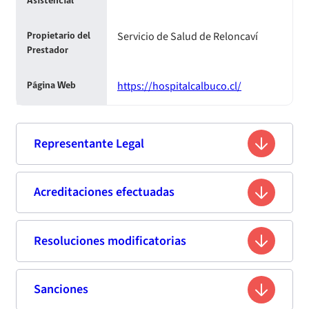
Asistencial
Servicio de Salud de Reloncaví
Propietario del
Prestador
https://hospitalcalbuco.cl/
Página Web
Representante Legal
Barbara Andrea del Pino Villarreal
Acreditaciones efectuadas
Nombre
13.121.872-9
Rut
Resoluciones modificatorias
Tercera acreditación
Administrador Público
Profesión
Fecha
Resolución
Vigencia de
Estándar de
Sanciones
Fecha de publicación
Titulo
Resumen
Enlace
Egaña N° 85, Puerto Montt, Región de
Resolución
la
Acreditación
Domicilio