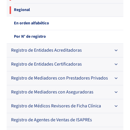
Regional
En orden alfabético
Por N° de registro
Registro de Entidades Acreditadoras
Registro de Entidades Certificadoras
En orden alfabético
Por N° de registro
Registro de Mediadores con Prestadores Privados
Por orden alfabético
Regional
Por N° de registro
Registro de Mediadores con Aseguradoras
Por orden alfabético
Por N° de registro
Registro de Médicos Revisores de Ficha Clínica
Regional
Por profesión
Por orden alfabético
Registro de Agentes de Ventas de ISAPREs
Regional