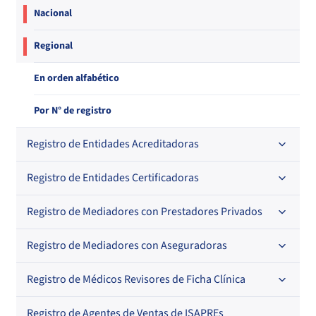
Nacional
Regional
En orden alfabético
Por N° de registro
Registro de Entidades Acreditadoras
Registro de Entidades Certificadoras
En orden alfabético
Por N° de registro
Registro de Mediadores con Prestadores Privados
Por orden alfabético
Regional
Por N° de registro
Registro de Mediadores con Aseguradoras
Por orden alfabético
Por N° de registro
Registro de Médicos Revisores de Ficha Clínica
Regional
Por profesión
Por orden alfabético
Registro de Agentes de Ventas de ISAPREs
Regional