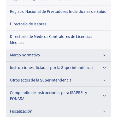
Regional
Por profesión
Por orden alfabético
Registro Nacional de Prestadores Individuales de Salud
Por especialidad
Directorio de Isapres
Directorio de Médicos Contralores de Licencias
Médicas
Marco normativo
Leyes
Instrucciones dictadas por la Superintendencia
Decretos con Fuerza de Ley
Para ISAPREs y FONASA
Otros actos de la Superintendencia
Decretos
Para Prestadores Institucionales
Antecedentes preparatorios de normas que afecten a
Compendio de instrucciones para ISAPREs y
Circulares
EMT Ley N° 20.416
FONASA
Oficios
Resoluciones
Para Entidades Acreditadoras
Circulares
Comisión Evaluadora de Licitaciones Públicas
Compendio Beneficios
Fiscalización
Resoluciones