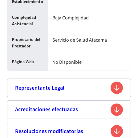
Establecimiento
Baja Complejidad
Complejidad
Asistencial
Servicio de Salud Atacama
Propietario del
Prestador
No Disponible
Página Web
Representante Legal
Claudio Andrés Baeza Avello
Acreditaciones efectuadas
Nombre
13.961.745-2
Rut
Resoluciones modificatorias
Segunda acreditación