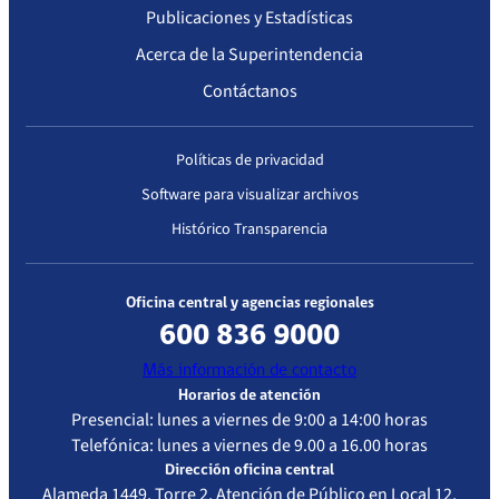
Florencio
Publicaciones y Estadísticas
Vargas Díaz,
Acerca de la Superintendencia
de la Ciudad
de Diego de
Contáctanos
Almagro,
Región de
Atacama, en
Políticas de privacidad
virtud de
Software para visualizar archivos
haber dado
Histórico Transparencia
cumplimiento
a su Plan de
Corrección
Oficina central y agencias regionales
600 836 9000
Acreditado con observaciones
Más información de contacto
Horarios de atención
Presencial: lunes a viernes de 9:00 a 14:00 horas
Fecha
Resolución
Vigencia de
Estándar de
Telefónica: lunes a viernes de 9.00 a 16.00 horas
Resolución
la
Acreditación
acreditación
Evaluado
Dirección oficina central
Alameda 1449, Torre 2, Atención de Público en Local 12,