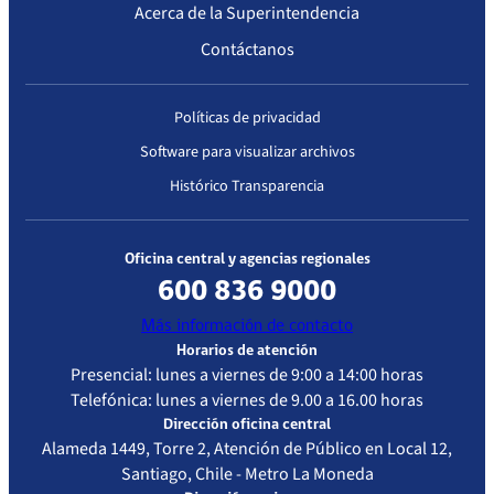
Acerca de la Superintendencia
acreditación
Evaluado
Contáctanos
25/02/2020
Resolución
25/02/2023
Atención
Exenta
Cerrada –
Políticas de privacidad
IP/N° 809
Alta
complejidad
Software para visualizar archivos
Histórico Transparencia
Primera acreditación
Oficina central y agencias regionales
Fecha
Resolución
Vigencia de
Estándar de
600 836 9000
Resolución
la
Acreditación
Más información de contacto
acreditación
Evaluado
Horarios de atención
Presencial: lunes a viernes de 9:00 a 14:00 horas
29/06/2016
Resolución
29/06/2019
Atención
Telefónica: lunes a viernes de 9.00 a 16.00 horas
Exenta
Cerrada –
Dirección oficina central
IP/N° 1016
Alta
Alameda 1449, Torre 2, Atención de Público en Local 12,
complejidad
Santiago, Chile - Metro La Moneda