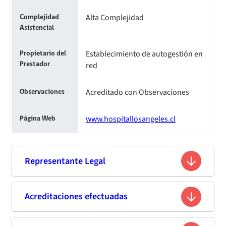
Alta Complejidad
Complejidad
Asistencial
Establecimiento de autogestión en
Propietario del
red
Prestador
Acreditado con Observaciones
Observaciones
www.hospitallosangeles.cl
Página Web
Representante Legal
René Lopetegui Carrasco
Acreditaciones efectuadas
Nombre
9.779.404-9
Rut