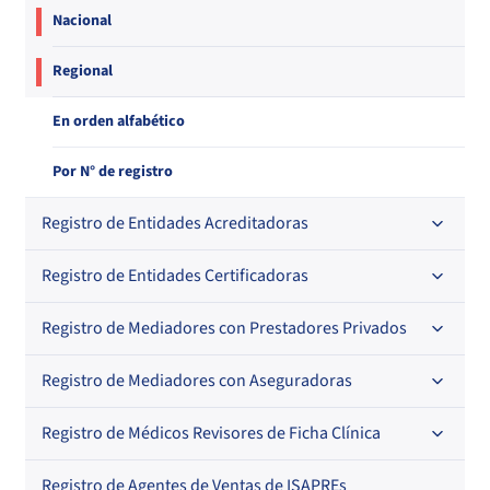
Nacional
Regional
En orden alfabético
Por N° de registro
Registro de Entidades Acreditadoras
Registro de Entidades Certificadoras
En orden alfabético
Por N° de registro
Registro de Mediadores con Prestadores Privados
Por orden alfabético
Regional
Por N° de registro
Registro de Mediadores con Aseguradoras
Por orden alfabético
Por N° de registro
Registro de Médicos Revisores de Ficha Clínica
Regional
Por profesión
Por orden alfabético
Registro de Agentes de Ventas de ISAPREs
Regional