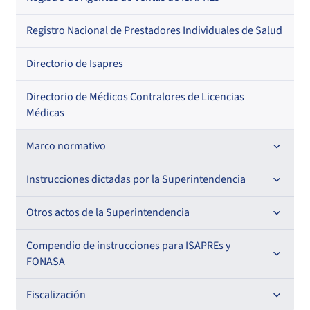
Regional
Por profesión
Por orden alfabético
Registro Nacional de Prestadores Individuales de Salud
Por especialidad
Directorio de Isapres
Directorio de Médicos Contralores de Licencias
Médicas
Marco normativo
Leyes
Instrucciones dictadas por la Superintendencia
Decretos con Fuerza de Ley
Para ISAPREs y FONASA
Otros actos de la Superintendencia
Decretos
Para Prestadores Institucionales
Antecedentes preparatorios de normas que afecten a
Compendio de instrucciones para ISAPREs y
Circulares
EMT Ley N° 20.416
FONASA
Oficios
Resoluciones
Para Entidades Acreditadoras
Circulares
Comisión Evaluadora de Licitaciones Públicas
Compendio Beneficios
Fiscalización
Resoluciones