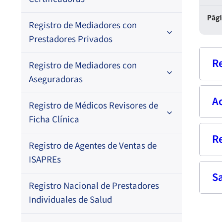
Por N° de registro
Pág
Registro de Mediadores con
Por orden alfabético
Regional
Prestadores Privados
Por N° de registro
R
Registro de Mediadores con
Por orden alfabético
Aseguradoras
Por N° de registro
A
Nom
Registro de Médicos Revisores de
Regional
Por profesión
Ficha Clínica
Por orden alfabético
Rut
Regional
R
Seg
Registro de Agentes de Ventas de
Regional
Por profesión
Prof
ISAPREs
Por orden alfabético
S
Fech
Fec
Registro Nacional de Prestadores
Dom
Res
Por especialidad
Individuales de Salud
–
Fech
Corr
17-