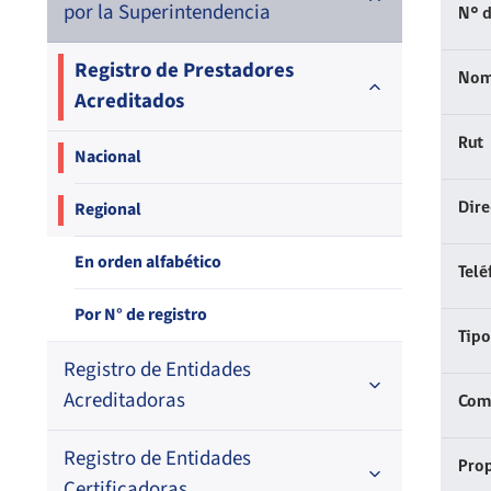
por la Superintendencia
N° d
Registro de Prestadores
Nom
Acreditados
Rut
Nacional
Regional
Dir
En orden alfabético
Telé
Por N° de registro
Tipo
Registro de Entidades
Acreditadoras
Comp
Registro de Entidades
En orden alfabético
Prop
Certificadoras