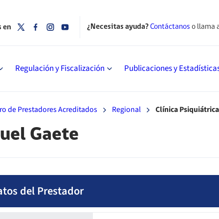
¿Necesitas ayuda?
Contáctanos
o llama 
s en
Regulación y Fiscalización
Publicaciones y Estadística
ro de Prestadores Acreditados
Regional
Clínica Psiquiátric
quel Gaete
atos del Prestador