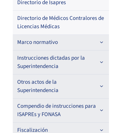
Directorio de Isapres
202
–
Directorio de Médicos Contralores de
Licencias Médicas
Pri
Marco normativo
Fec
Res
Leyes
Instrucciones dictadas por la
Superintendencia
02-
Decretos con Fuerza de Ley
Para ISAPREs y FONASA
Otros actos de la
Decretos
Superintendencia
Para Prestadores Institucionales
Circulares
Resoluciones
Antecedentes preparatorios de
Compendio de instrucciones para
Oficios
Para Entidades Acreditadoras
Circulares
normas que afecten a EMT Ley N°
ISAPREs y FONASA
20.416
Resoluciones
Circulares internas
Para Entidades Certificadoras
Circulares
Compendio Beneficios
Fiscalización