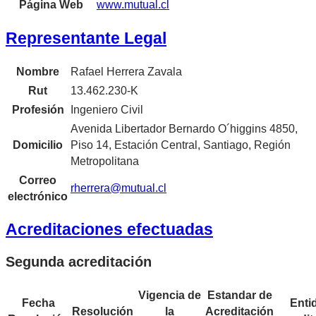
Página Web
www.mutual.cl
Representante Legal
Nombre
Rafael Herrera Zavala
Rut
13.462.230-K
Profesión
Ingeniero Civil
Avenida Libertador Bernardo O´higgins 4850,
Domicilio
Piso 14, Estación Central, Santiago, Región
Metropolitana
Correo
rherrera@mutual.cl
electrónico
Acreditaciones efectuadas
Segunda acreditación
Vigencia de
Estandar de
Fecha
Enti
Resolución
la
Acreditación