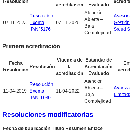
Resolución
acredit
acreditación
Evaluado
Atención
Resolución
Asesorí
Abierta –
07-11-2023
Exenta
07-11-2026
Gestión
Baja
IP/N°5176
Salud 
Complejidad
Primera acreditación
Vigencia de
Estandar de
Fecha
En
Resolución
la
Acreditación
Resolución
acred
acreditación
Evaluado
Atención
Resolución
Abierta –
A
vanza
11-04-2019
Exenta
11-04-2022
Baja
Limitad
IP/N°1030
Complejidad
Resoluciones modificatorias
Fecha de publicación
Titulo
Resumen
Enlace