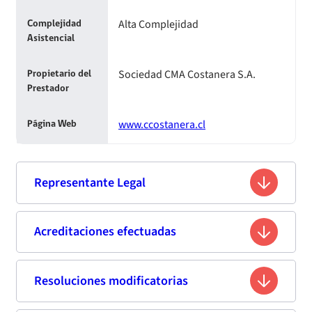
Alta Complejidad
Complejidad
Asistencial
Sociedad CMA Costanera S.A.
Propietario del
Prestador
www.ccostanera.cl
Página Web
Representante Legal
Raúl Eduardo Cañoles Ramírez
Acreditaciones efectuadas
Nombre
13.587.646-1
Rut
Resoluciones modificatorias
Segunda acreditación
Médico Cirujano
Profesión