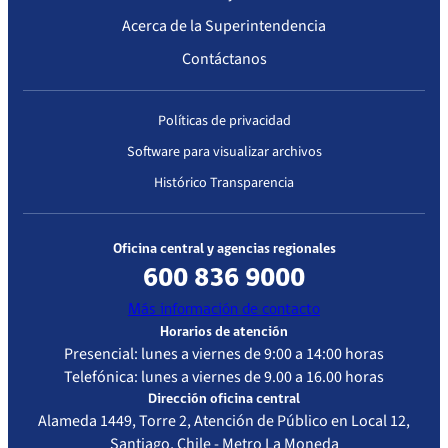
IP/N°860
Alta
Valdivia»,
Acerca de la Superintendencia
Complejidad
respecto a la
Contáctanos
actualización
de
información
Políticas de privacidad
relacionada
Software para visualizar archivos
con el cambio
de
Histórico Transparencia
Representante
Legal.
Oficina central y agencias regionales
600 836 9000
Más información de contacto
Horarios de atención
Presencial: lunes a viernes de 9:00 a 14:00 horas
Telefónica: lunes a viernes de 9.00 a 16.00 horas
Dirección oficina central
Alameda 1449, Torre 2, Atención de Público en Local 12,
Santiago, Chile - Metro La Moneda