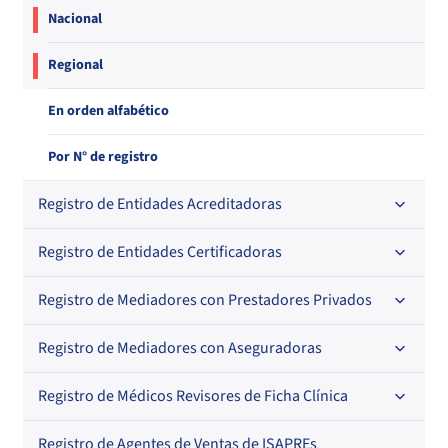
Nacional
Regional
En orden alfabético
Por N° de registro
Registro de Entidades Acreditadoras
Registro de Entidades Certificadoras
En orden alfabético
Por N° de registro
Registro de Mediadores con Prestadores Privados
Por orden alfabético
Regional
Por N° de registro
Registro de Mediadores con Aseguradoras
Por orden alfabético
Por N° de registro
Registro de Médicos Revisores de Ficha Clínica
Regional
Por profesión
Por orden alfabético
Registro de Agentes de Ventas de ISAPREs
Regional