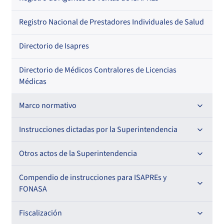
Regional
Por profesión
Por orden alfabético
Registro Nacional de Prestadores Individuales de Salud
Por especialidad
Directorio de Isapres
Directorio de Médicos Contralores de Licencias
Médicas
Marco normativo
Leyes
Instrucciones dictadas por la Superintendencia
Decretos con Fuerza de Ley
Para ISAPREs y FONASA
Otros actos de la Superintendencia
Decretos
Para Prestadores Institucionales
Antecedentes preparatorios de normas que afecten a
Compendio de instrucciones para ISAPREs y
Circulares
EMT Ley N° 20.416
FONASA
Oficios
Resoluciones
Para Entidades Acreditadoras
Circulares
Comisión Evaluadora de Licitaciones Públicas
Compendio Beneficios
Fiscalización
Resoluciones