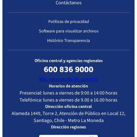
Región
Contáctanos
Exenta
multa 400 U.F.
Metropolitana,
IF/N° 783
(cuatrocientas
en virtud de
unidades de
haber de
Políticas de privacidad
Descar
fomento) al
haber dado a
Software para visualizar archivos
prestador Clínica
cumplimiento
Histórico Transparencia
Vespucio, por
su Plan de
incumplimiento
Corrección
de las
Oficina central y agencias regionales
instrucciones
Acreditado con observaciones
impartidas por
600 836 9000
esta
Más información de contacto
Superintendencia
Fecha
Resolución
Vigencia de
Estándar de
Horarios de atención
de Salud, en
Presencial: lunes a viernes de 9:00 a 14:00 horas
Resolución
la
Acreditación
relación con la
Telefónica: lunes a viernes de 9.00 a 16.00 horas
acreditación
Evaluado
obligación de
Dirección oficina central
informar sobre el
Alameda 1449, Torre 2, Atención de Público en Local 12,
01-08-
Resolución
01-08-2026
Atención
derecho a las
Santiago, Chile - Metro La Moneda
2023
Exenta
Cerrada –
Garantías
Dirección regiones
IP/N° 3526
Alta
Explícitas en
Complejidad