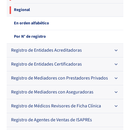
Regional
En orden alfabético
Por N° de registro
Registro de Entidades Acreditadoras
Registro de Entidades Certificadoras
En orden alfabético
Por N° de registro
Registro de Mediadores con Prestadores Privados
Por orden alfabético
Regional
Por N° de registro
Registro de Mediadores con Aseguradoras
Por orden alfabético
Por N° de registro
Registro de Médicos Revisores de Ficha Clínica
Regional
Por profesión
Por orden alfabético
Registro de Agentes de Ventas de ISAPREs
Regional