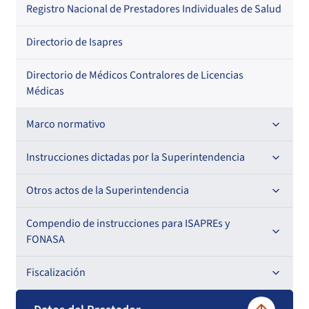
Regional
Por profesión
Por orden alfabético
Registro Nacional de Prestadores Individuales de Salud
Por especialidad
Directorio de Isapres
Directorio de Médicos Contralores de Licencias
Médicas
Marco normativo
Leyes
Instrucciones dictadas por la Superintendencia
Decretos con Fuerza de Ley
Para ISAPREs y FONASA
Otros actos de la Superintendencia
Decretos
Para Prestadores Institucionales
Antecedentes preparatorios de normas que afecten a
Compendio de instrucciones para ISAPREs y
Circulares
EMT Ley N° 20.416
FONASA
Oficios
Resoluciones
Para Entidades Acreditadoras
Circulares
Comisión Evaluadora de Licitaciones Públicas
Compendio Beneficios
Fiscalización
Resoluciones
Circulares internas
Para Entidades Certificadoras
Circulares
Convenios de colaboración
Compendio de Archivos Maestros
Informes de fiscalización