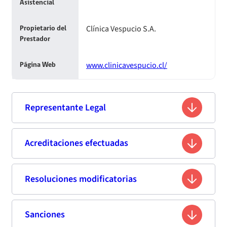
Asistencial
Clínica Vespucio S.A.
Propietario del
Prestador
www.clinicavespucio.cl/
Página Web
Representante Legal
Cristián García Torres
Acreditaciones efectuadas
Nombre
13.698.123-4
Rut
Resoluciones modificatorias
Cuarta acreditación
Ingeniero Comercial
Profesión
Evaluación del Plan de Corrección
Sanciones
Fecha de
Titulo
Resumen
Enlace
Serafín Zamora N° 190, La Florida,
Domicilio
publicación