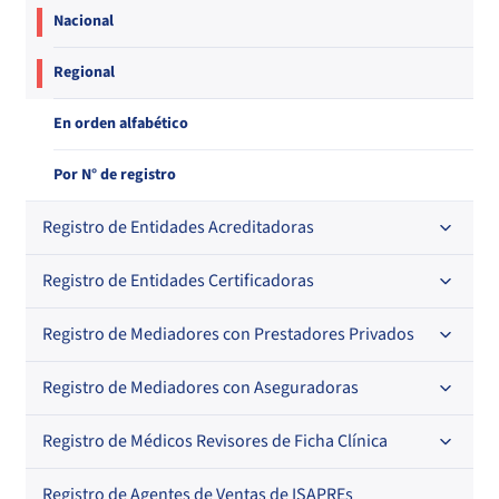
Nacional
Regional
En orden alfabético
Por N° de registro
Registro de Entidades Acreditadoras
Registro de Entidades Certificadoras
En orden alfabético
Por N° de registro
Registro de Mediadores con Prestadores Privados
Por orden alfabético
Regional
Por N° de registro
Registro de Mediadores con Aseguradoras
Por orden alfabético
Por N° de registro
Registro de Médicos Revisores de Ficha Clínica
Regional
Por profesión
Por orden alfabético
Registro de Agentes de Ventas de ISAPREs
Regional