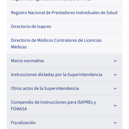
Regional
Por profesión
Por orden alfabético
Registro Nacional de Prestadores Individuales de Salud
Por especialidad
Directorio de Isapres
Directorio de Médicos Contralores de Licencias
Médicas
Marco normativo
Leyes
Instrucciones dictadas por la Superintendencia
Decretos con Fuerza de Ley
Para ISAPREs y FONASA
Otros actos de la Superintendencia
Decretos
Para Prestadores Institucionales
Antecedentes preparatorios de normas que afecten a
Compendio de instrucciones para ISAPREs y
Circulares
EMT Ley N° 20.416
FONASA
Oficios
Resoluciones
Para Entidades Acreditadoras
Circulares
Comisión Evaluadora de Licitaciones Públicas
Compendio Beneficios
Fiscalización
Resoluciones