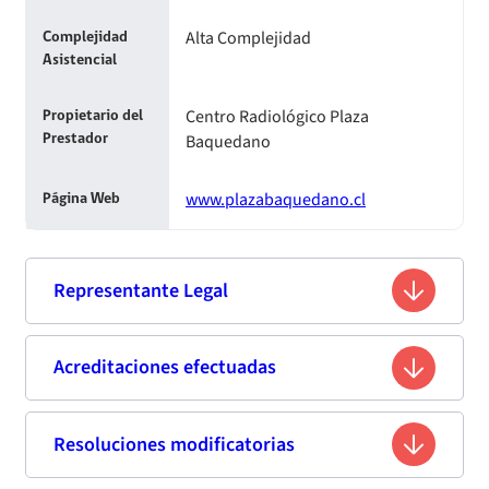
Alta Complejidad
Complejidad
Asistencial
Centro Radiológico Plaza
Propietario del
Baquedano
Prestador
www.plazabaquedano.cl
Página Web
Representante Legal
Miguel Paul Latorre
Acreditaciones efectuadas
Nombre
5.382.031-K
Rut
Resoluciones modificatorias
Primera acreditación
No Disponible
Profesión