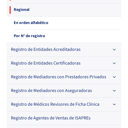
Regional
En orden alfabético
Por N° de registro
Registro de Entidades Acreditadoras
Registro de Entidades Certificadoras
En orden alfabético
Por N° de registro
Registro de Mediadores con Prestadores Privados
Por orden alfabético
Regional
Por N° de registro
Registro de Mediadores con Aseguradoras
Por orden alfabético
Por N° de registro
Registro de Médicos Revisores de Ficha Clínica
Regional
Por profesión
Por orden alfabético
Registro de Agentes de Ventas de ISAPREs
Regional