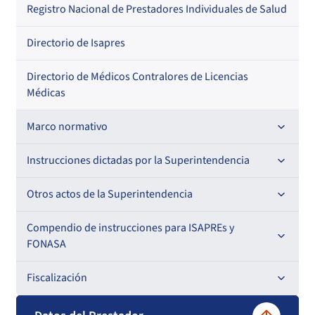
Regional
Por profesión
Por orden alfabético
Registro Nacional de Prestadores Individuales de Salud
Por especialidad
Directorio de Isapres
Directorio de Médicos Contralores de Licencias
Médicas
Marco normativo
Leyes
Instrucciones dictadas por la Superintendencia
Decretos con Fuerza de Ley
Para ISAPREs y FONASA
Otros actos de la Superintendencia
Decretos
Para Prestadores Institucionales
Antecedentes preparatorios de normas que afecten a
Compendio de instrucciones para ISAPREs y
Circulares
EMT Ley N° 20.416
FONASA
Oficios
Resoluciones
Para Entidades Acreditadoras
Circulares
Comisión Evaluadora de Licitaciones Públicas
Compendio Beneficios
Fiscalización
Resoluciones
Circulares internas
Para Entidades Certificadoras
Circulares
Convenios de colaboración
Compendio de Archivos Maestros
Informes de fiscalización