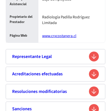
Asistencial
Radiología Padilla Rodríguez
Propietario del
Limitada
Prestador
www.crxcostanera.cl
Página Web
Representante Legal
Franklin Julio Padilla Argote
Acreditaciones efectuadas
Nombre
8.311.536-k
Rut
Resoluciones modificatorias
Primera acreditación
Médico Cirujano
Profesión
Fecha
Resolución
Vigencia de
Estándar de
Sanciones
Fecha de publicación
Titulo
Resumen
Enlace