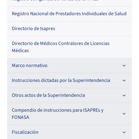
Regional
Por profesión
Por orden alfabético
Registro Nacional de Prestadores Individuales de Salud
Por especialidad
Directorio de Isapres
Directorio de Médicos Contralores de Licencias
Médicas
Marco normativo
Leyes
Instrucciones dictadas por la Superintendencia
Decretos con Fuerza de Ley
Para ISAPREs y FONASA
Otros actos de la Superintendencia
Decretos
Para Prestadores Institucionales
Antecedentes preparatorios de normas que afecten a
Compendio de instrucciones para ISAPREs y
Circulares
EMT Ley N° 20.416
FONASA
Oficios
Resoluciones
Para Entidades Acreditadoras
Circulares
Comisión Evaluadora de Licitaciones Públicas
Compendio Beneficios
Fiscalización
Resoluciones