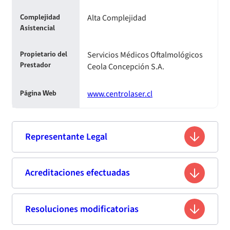
Alta Complejidad
Complejidad
Asistencial
Servicios Médicos Oftalmológicos
Propietario del
Ceola Concepción S.A.
Prestador
www.centrolaser.cl
Página Web
Representante Legal
Ricardo Alonso Sagardia Morales
Acreditaciones efectuadas
Nombre
12.698.182-1
Rut
Resoluciones modificatorias
Primera acreditación
Ingeniero Civil Industrial
Profesión