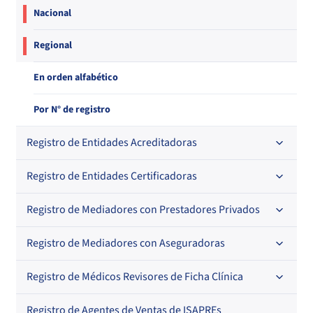
Nacional
Regional
En orden alfabético
Por N° de registro
Registro de Entidades Acreditadoras
Registro de Entidades Certificadoras
En orden alfabético
Por N° de registro
Registro de Mediadores con Prestadores Privados
Por orden alfabético
Regional
Por N° de registro
Registro de Mediadores con Aseguradoras
Por orden alfabético
Por N° de registro
Registro de Médicos Revisores de Ficha Clínica
Regional
Por profesión
Por orden alfabético
Registro de Agentes de Ventas de ISAPREs
Regional