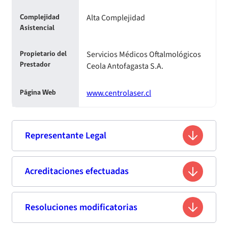
Alta Complejidad
Complejidad
Asistencial
Servicios Médicos Oftalmológicos
Propietario del
Ceola Antofagasta S.A.
Prestador
www.centrolaser.cl
Página Web
Representante Legal
Nelly Viviana Farias Grille
Acreditaciones efectuadas
Nombre
9.679.185-2
Rut
Resoluciones modificatorias
Segunda acreditación
No Diponible
Profesión