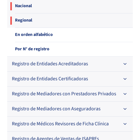
Nacional
Regional
En orden alfabético
Por N° de registro
Registro de Entidades Acreditadoras
Registro de Entidades Certificadoras
En orden alfabético
Por N° de registro
Registro de Mediadores con Prestadores Privados
Por orden alfabético
Regional
Por N° de registro
Registro de Mediadores con Aseguradoras
Por orden alfabético
Por N° de registro
Registro de Médicos Revisores de Ficha Clínica
Regional
Por profesión
Por orden alfabético
Registro de Agentes de Ventas de ISAPREs
Regional