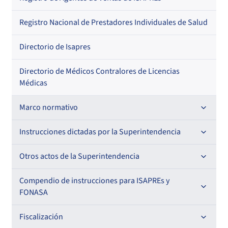
Regional
Por profesión
Por orden alfabético
Registro Nacional de Prestadores Individuales de Salud
Por especialidad
Directorio de Isapres
Directorio de Médicos Contralores de Licencias
Médicas
Marco normativo
Leyes
Instrucciones dictadas por la Superintendencia
Decretos con Fuerza de Ley
Para ISAPREs y FONASA
Otros actos de la Superintendencia
Decretos
Para Prestadores Institucionales
Antecedentes preparatorios de normas que afecten a
Compendio de instrucciones para ISAPREs y
Circulares
EMT Ley N° 20.416
FONASA
Oficios
Resoluciones
Para Entidades Acreditadoras
Circulares
Comisión Evaluadora de Licitaciones Públicas
Compendio Beneficios
Fiscalización
Resoluciones