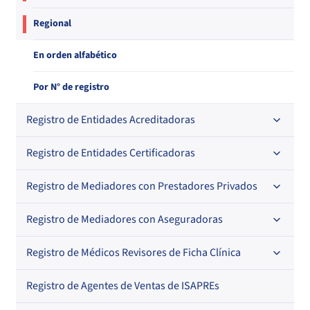
Regional
En orden alfabético
Por N° de registro
Registro de Entidades Acreditadoras
Registro de Entidades Certificadoras
En orden alfabético
Por N° de registro
Registro de Mediadores con Prestadores Privados
Por orden alfabético
Regional
Por N° de registro
Registro de Mediadores con Aseguradoras
Por orden alfabético
Por N° de registro
Registro de Médicos Revisores de Ficha Clínica
Regional
Por profesión
Por orden alfabético
Registro de Agentes de Ventas de ISAPREs
Regional