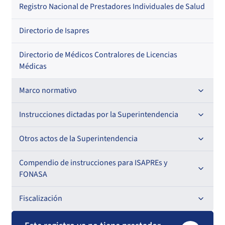
Regional
Por profesión
Por orden alfabético
Registro Nacional de Prestadores Individuales de Salud
Por especialidad
Directorio de Isapres
Directorio de Médicos Contralores de Licencias
Médicas
Marco normativo
Leyes
Instrucciones dictadas por la Superintendencia
Decretos con Fuerza de Ley
Para ISAPREs y FONASA
Otros actos de la Superintendencia
Decretos
Para Prestadores Institucionales
Antecedentes preparatorios de normas que afecten a
Compendio de instrucciones para ISAPREs y
Circulares
EMT Ley N° 20.416
FONASA
Oficios
Resoluciones
Para Entidades Acreditadoras
Circulares
Comisión Evaluadora de Licitaciones Públicas
Compendio Beneficios
Fiscalización
Resoluciones
Circulares internas
Para Entidades Certificadoras
Circulares
Convenios de colaboración
Compendio de Archivos Maestros
Informes de fiscalización