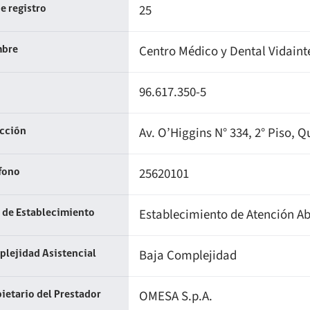
25
e registro
Centro Médico y Dental Vidaint
bre
96.617.350-5
Av. O’Higgins N° 334, 2° Piso, 
ección
25620101
fono
Establecimiento de Atención Ab
 de Establecimiento
Baja Complejidad
lejidad Asistencial
OMESA S.p.A.
ietario del Prestador