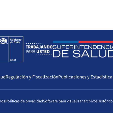
ha
Resolución
Vigencia de la
olución
acreditación
02/2015
Resolución Exenta
10/02/2018
IP/N° 214
mera acreditación
ha
Resolución
Vigencia de la
olución
acreditación
lud
Regulación y Fiscalización
Publicaciones y Estadística
11/2011
Resolución Exenta
18/11/2014
IP/N° 449
rios
Políticas de privacidad
Software para visualizar archivos
Histórico