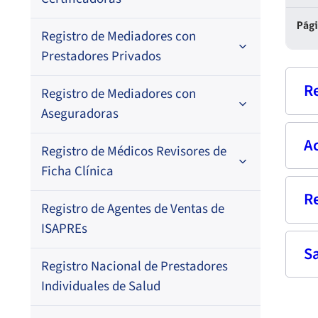
Por N° de registro
Pág
Registro de Mediadores con
Por orden alfabético
Regional
Prestadores Privados
Por N° de registro
R
Registro de Mediadores con
Por orden alfabético
Aseguradoras
Por N° de registro
A
Nom
Registro de Médicos Revisores de
Regional
Por profesión
Ficha Clínica
Por orden alfabético
Rut
Regional
R
Cua
Registro de Agentes de Ventas de
Regional
Por profesión
Prof
ISAPREs
Por orden alfabético
S
Fech
Fech
Registro Nacional de Prestadores
pub
Dom
Por especialidad
Individuales de Salud
09-
Fech
Corr
01-