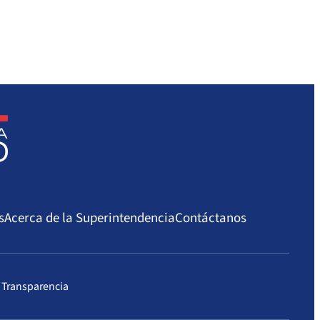
Estándar de Acreditación
Entidad
Evaluado
acreditadora
Atención Abierta – Baja
Gecasep
complejidad
Limitada
Estándar de Acreditación
Entidad
Evaluado
acreditadora
s
Acerca de la Superintendencia
Contáctanos
Atención Abierta – Baja
Acredita Mas
complejidad
Limitada(*)
 Transparencia