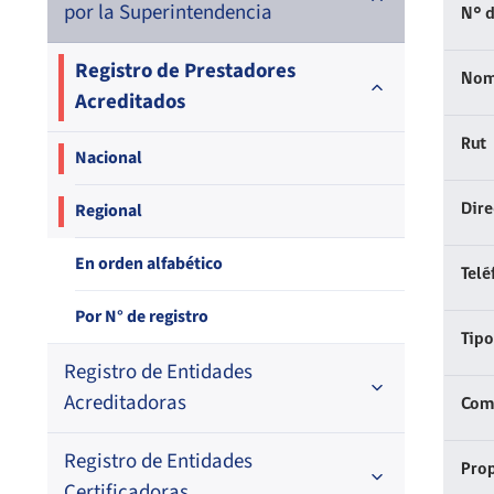
por la Superintendencia
N° d
Registro de Prestadores
Nom
Acreditados
Rut
Nacional
Regional
Dir
En orden alfabético
Telé
Por N° de registro
Tipo
Registro de Entidades
Acreditadoras
Comp
Registro de Entidades
En orden alfabético
Prop
Certificadoras