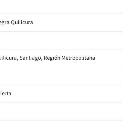
egra Quilicura
Quilicura, Santiago, Región Metropolitana
ierta