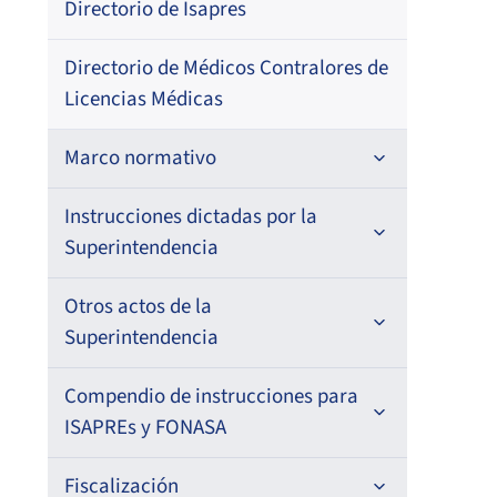
Directorio de Isapres
202
–
Directorio de Médicos Contralores de
Licencias Médicas
Ter
Marco normativo
Fech
Leyes
Instrucciones dictadas por la
Superintendencia
Decretos con Fuerza de Ley
23-
Para ISAPREs y FONASA
Otros actos de la
Decretos
Superintendencia
Para Prestadores Institucionales
Circulares
Resoluciones
Antecedentes preparatorios de
Compendio de instrucciones para
Oficios
Seg
Para Entidades Acreditadoras
Circulares
normas que afecten a EMT Ley N°
ISAPREs y FONASA
20.416
Resoluciones
Circulares internas
Para Entidades Certificadoras
Circulares
Compendio Beneficios
Fiscalización