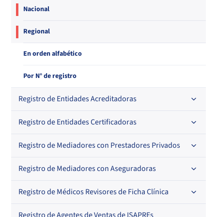
Nacional
Regional
En orden alfabético
Por N° de registro
Registro de Entidades Acreditadoras
Registro de Entidades Certificadoras
En orden alfabético
Por N° de registro
Registro de Mediadores con Prestadores Privados
Por orden alfabético
Regional
Por N° de registro
Registro de Mediadores con Aseguradoras
Por orden alfabético
Por N° de registro
Registro de Médicos Revisores de Ficha Clínica
Regional
Por profesión
Por orden alfabético
Registro de Agentes de Ventas de ISAPREs
Regional