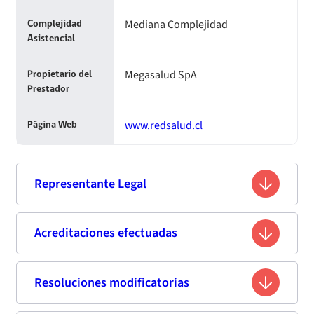
Mediana Complejidad
Complejidad
Asistencial
Megasalud SpA
Propietario del
Prestador
www.redsalud.cl
Página Web
Representante Legal
Roberto Tabak Nachtygal
Acreditaciones efectuadas
Nombre
6.006.572-1
Rut
Resoluciones modificatorias
Segunda acreditación
Médico Cirujano / Químico
Profesión