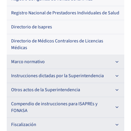
Regional
Por profesión
Por orden alfabético
Registro Nacional de Prestadores Individuales de Salud
Por especialidad
Directorio de Isapres
Directorio de Médicos Contralores de Licencias
Médicas
Marco normativo
Leyes
Instrucciones dictadas por la Superintendencia
Decretos con Fuerza de Ley
Para ISAPREs y FONASA
Otros actos de la Superintendencia
Decretos
Para Prestadores Institucionales
Antecedentes preparatorios de normas que afecten a
Compendio de instrucciones para ISAPREs y
Circulares
EMT Ley N° 20.416
FONASA
Oficios
Resoluciones
Para Entidades Acreditadoras
Circulares
Comisión Evaluadora de Licitaciones Públicas
Compendio Beneficios
Fiscalización
Resoluciones