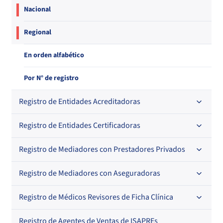
Nacional
Regional
En orden alfabético
Por N° de registro
Registro de Entidades Acreditadoras
Registro de Entidades Certificadoras
En orden alfabético
Por N° de registro
Registro de Mediadores con Prestadores Privados
Por orden alfabético
Regional
Por N° de registro
Registro de Mediadores con Aseguradoras
Por orden alfabético
Por N° de registro
Registro de Médicos Revisores de Ficha Clínica
Regional
Por profesión
Por orden alfabético
Registro de Agentes de Ventas de ISAPREs
Regional