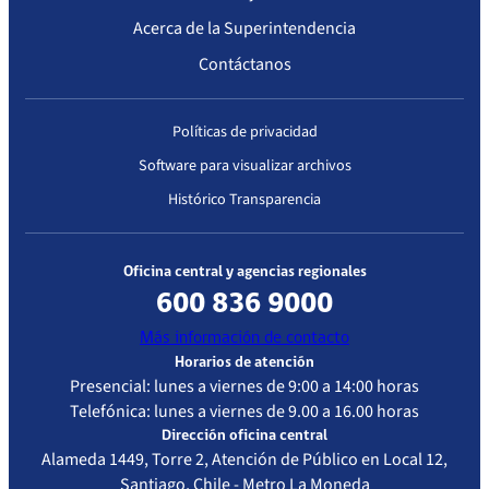
Redsalud
Acerca de la Superintendencia
Quilicura, de
la Comuna de
Contáctanos
Quilicura,
Región
Metropolitana,
Políticas de privacidad
en virtud de
Software para visualizar archivos
haber
Histórico Transparencia
aprobado su
plan de
corrección
Oficina central y agencias regionales
600 836 9000
Acreditado con observaciones
Más información de contacto
Horarios de atención
Presencial: lunes a viernes de 9:00 a 14:00 horas
Fecha
Resolución
Vigencia de
Estandar de
Telefónica: lunes a viernes de 9.00 a 16.00 horas
Resolución
la
Acreditación
acreditación
Evaluado
Dirección oficina central
Alameda 1449, Torre 2, Atención de Público en Local 12,
Santiago, Chile - Metro La Moneda