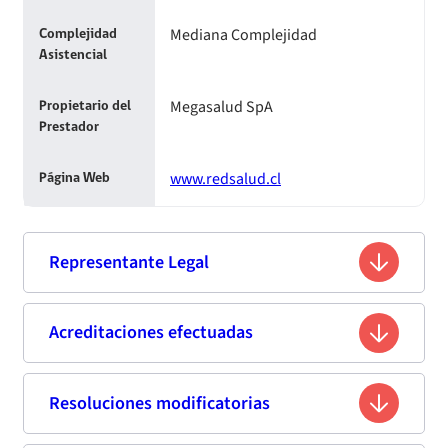
Mediana Complejidad
Complejidad
Asistencial
Megasalud SpA
Propietario del
Prestador
www.redsalud.cl
Página Web
Representante Legal
Roberto Abraham Tabak Nachtygal
Acreditaciones efectuadas
Nombre
6.006.572-1
Rut
Resoluciones modificatorias
Segunda acreditación
Médico Cirujano / Químico
Profesión