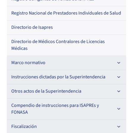
Regional
Por profesión
Por orden alfabético
Registro Nacional de Prestadores Individuales de Salud
Por especialidad
Directorio de Isapres
Directorio de Médicos Contralores de Licencias
Médicas
Marco normativo
Leyes
Instrucciones dictadas por la Superintendencia
Decretos con Fuerza de Ley
Para ISAPREs y FONASA
Otros actos de la Superintendencia
Decretos
Para Prestadores Institucionales
Antecedentes preparatorios de normas que afecten a
Compendio de instrucciones para ISAPREs y
Circulares
EMT Ley N° 20.416
FONASA
Oficios
Resoluciones
Para Entidades Acreditadoras
Circulares
Comisión Evaluadora de Licitaciones Públicas
Compendio Beneficios
Fiscalización
Resoluciones